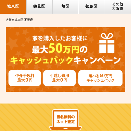
その他
城東区
鶴見区
旭区
都島区
大阪市
大阪市城東区 不動産
50
仲介手数料
引越し費用
選べる
万円
0
0
最大
円
最大
円
キャッシュバック