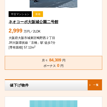
中古マンション
新着
ネオコーポ大阪城公園二号館
2,999
万円／2LDK
大阪府大阪市城東区鴫野西２丁目
JR大阪環状線「京橋」駅 徒歩7分
2
[専有面積] 57.12m
84,309
月々
円
0
ボーナス
円
値下げ物件
一覧