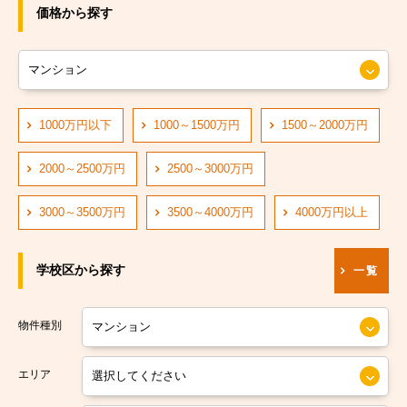
JRおおさか東線
大阪市旭区
価格から探す
JR大阪環状線
大阪市城東区
大阪市営長堀鶴見緑地線
大阪市阿倍野区
大阪市営四つ橋線
1000万円以下
1000～1500万円
1500～2000万円
大阪市住吉区
阪神なんば線
大阪市東住吉区
2000～2500万円
2500～3000万円
阪急神戸線
大阪市西成区
3000～3500万円
3500～4000万円
4000万円以上
大阪市営中央線
大阪市淀川区
学校区から探す
一覧
阪堺電軌阪堺線
大阪市鶴見区
大阪市営今里筋線
大阪市住之江区
物件種別
大阪市営堺筋線
大阪市平野区
エリア
南海本線
大阪市北区