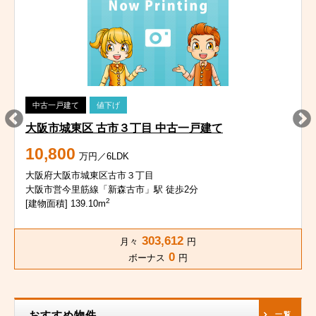
中古一戸建て
値下げ
大阪市城東区 古市３丁目 中古一戸建て
10,800
万円／6LDK
大阪府大阪市城東区古市３丁目
大阪市営今里筋線「新森古市」駅 徒歩2分
2
[建物面積] 139.10m
303,612
月々
円
0
ボーナス
円
おすすめ物件
一覧