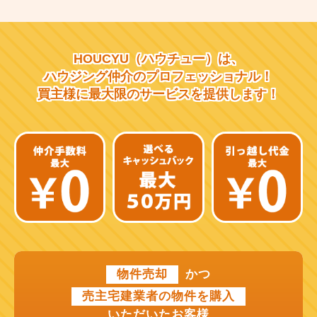
大阪市営千日前線
阪急宝塚線
HOUCYU（ハウチュー）は、
阪急千里線
ハウジング仲介の
プロフェッショナル！
買主様に最大限のサービスを
提供します！
JR片町線
近鉄大阪線
近鉄南大阪線
京阪中之島線
近鉄難波線
近鉄けいはんな線
物件売却
かつ
近鉄奈良線
売主宅建業者の物件を購入
近江鉄道本線
いただいたお客様