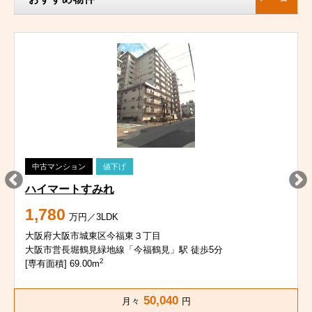
中古マンション
値下げ
ハイマートすみれ
1,780
万円／3LDK
大阪府大阪市城東区今福東３丁目
大阪市営長堀鶴見緑地線「今福鶴見」駅 徒歩5分
2
[専有面積] 69.00m
50,040
月々
円