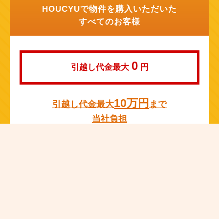
HOUCYUで物件を購入いただいた
すべてのお客様
0
引越し代金最大
円
10万円
引越し代金最大
まで
当社負担
※成約物件の仲介手数料の10％か総額10万円の何れか低い方が上限
額となります。
※当社提携の引っ越し業者によります。
※成約価格1,000万円未満で売主宅建業者以外の物件については対象
外となります。