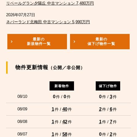
リベールグラン夕陽丘 中古マンション 7,480万円
2026年07月27日
ネバーランド北梅田 中古マンション 5,990万円
最新の
最新の
新規物件一覧
値下げ物件一覧
物件更新情報
（公開／非公開）
新着物件
値下げ物件
0
0
0
3
08/10
件 /
件
件 /
件
1
40
2
6
08/09
件 /
件
件 /
件
1
42
1
7
08/08
件 /
件
件 /
件
1
58
0
2
08/07
件 /
件
件 /
件