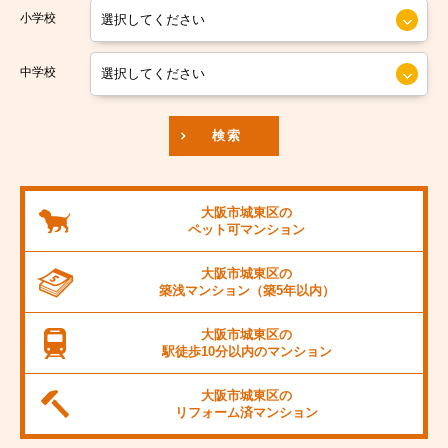
小学校
南海汐見橋線
大阪市中央区
京阪本線
中学校
JR東海道本線
検索
阪神本線
大阪市営御堂筋線
大阪市城東区の
ペット可
マンション
阪急京都線
大阪市城東区の
JR阪和線
築浅マンション
（築5年以内）
JR桜島線
大阪市城東区の
駅徒歩10分以内の
マンション
阪堺電軌上町線
大阪市城東区の
東海道新幹線
リフォーム済
マンション