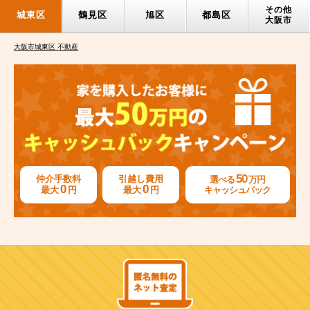
その他
城東区
鶴見区
旭区
都島区
大阪市
大阪市城東区 不動産
50
仲介手数料
引越し費用
選べる
万円
0
0
最大
円
最大
円
キャッシュバック