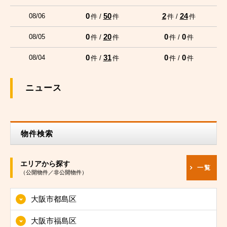
0
50
2
24
08/06
件 /
件
件 /
件
0
20
0
0
08/05
件 /
件
件 /
件
0
31
0
0
08/04
件 /
件
件 /
件
ニュース
物件検索
エリアから探す
一覧
（公開物件／非公開物件）
大阪市都島区
大阪市福島区