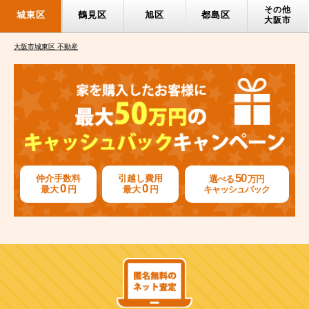
その他
城東区
鶴見区
旭区
都島区
大阪市
大阪市城東区 不動産
50
仲介手数料
引越し費用
選べる
万円
0
0
最大
円
最大
円
キャッシュバック