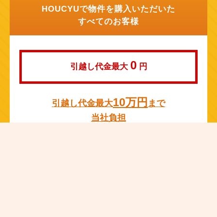
HOUCYUで物件を購入いただいた
すべてのお客様
0
引越し代金最大
円
10万円
引越し代金最大
まで
当社負担
※成約物件の仲介手数料の10％か総額10万円の何れか低い方が上限
額となります。
※当社提携の引っ越し業者によります。
※成約価格1,000万円未満で売主宅建業者以外の物件については対象
外となります。