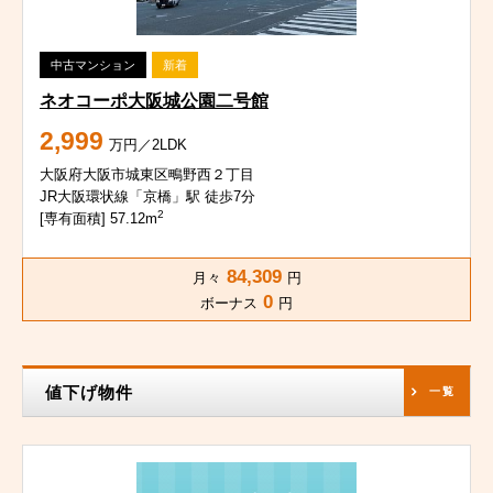
中古マンション
新着
ネオコーポ大阪城公園二号館
2,999
万円／2LDK
大阪府大阪市城東区鴫野西２丁目
JR大阪環状線「京橋」駅 徒歩7分
2
[専有面積] 57.12m
84,309
月々
円
0
ボーナス
円
値下げ物件
一覧