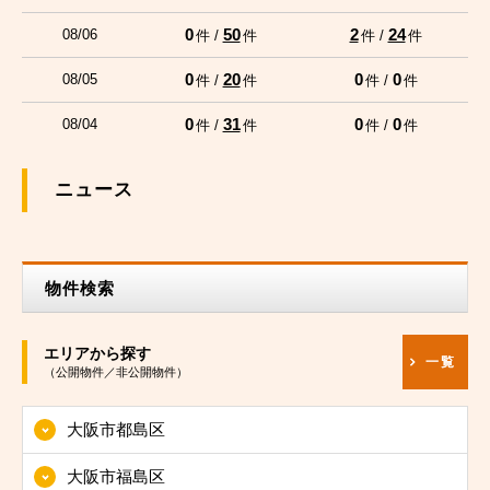
0
50
2
24
08/06
件 /
件
件 /
件
0
20
0
0
08/05
件 /
件
件 /
件
0
31
0
0
08/04
件 /
件
件 /
件
ニュース
物件検索
エリアから探す
一覧
（公開物件／非公開物件）
大阪市都島区
大阪市福島区