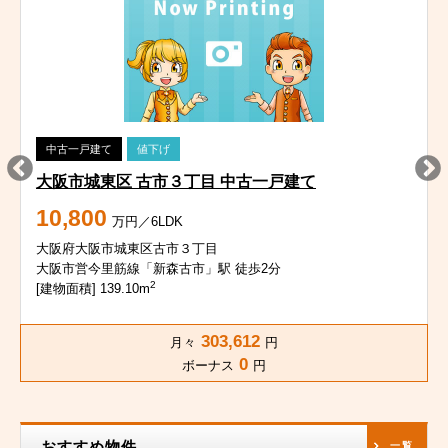
中古一戸建て
値下げ
大阪市城東区 古市３丁目 中古一戸建て
10,800
万円／6LDK
大阪府大阪市城東区古市３丁目
大阪市営今里筋線「新森古市」駅 徒歩2分
2
[建物面積] 139.10m
303,612
月々
円
0
ボーナス
円
おすすめ物件
一覧