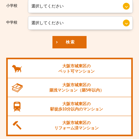
小学校
南海汐見橋線
大阪市中央区
京阪本線
中学校
JR東海道本線
検索
阪神本線
大阪市営御堂筋線
大阪市城東区の
ペット可
マンション
阪急京都線
大阪市城東区の
JR阪和線
築浅マンション
（築5年以内）
JR桜島線
大阪市城東区の
駅徒歩10分以内の
マンション
阪堺電軌上町線
大阪市城東区の
東海道新幹線
リフォーム済
マンション