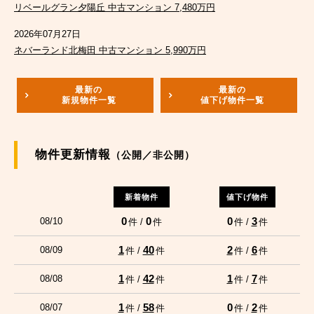
リベールグラン夕陽丘 中古マンション 7,480万円
2026年07月27日
ネバーランド北梅田 中古マンション 5,990万円
最新の
最新の
新規物件一覧
値下げ物件一覧
物件更新情報
（公開／非公開）
新着物件
値下げ物件
0
0
0
3
08/10
件 /
件
件 /
件
1
40
2
6
08/09
件 /
件
件 /
件
1
42
1
7
08/08
件 /
件
件 /
件
1
58
0
2
08/07
件 /
件
件 /
件