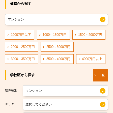
JRおおさか東線
大阪市旭区
価格から探す
JR大阪環状線
大阪市城東区
大阪市営長堀鶴見緑地線
大阪市阿倍野区
大阪市営四つ橋線
1000万円以下
1000～1500万円
1500～2000万円
大阪市住吉区
阪神なんば線
大阪市東住吉区
2000～2500万円
2500～3000万円
阪急神戸線
大阪市西成区
3000～3500万円
3500～4000万円
4000万円以上
大阪市営中央線
大阪市淀川区
学校区から探す
一覧
阪堺電軌阪堺線
大阪市鶴見区
大阪市営今里筋線
大阪市住之江区
物件種別
大阪市営堺筋線
大阪市平野区
エリア
南海本線
大阪市北区