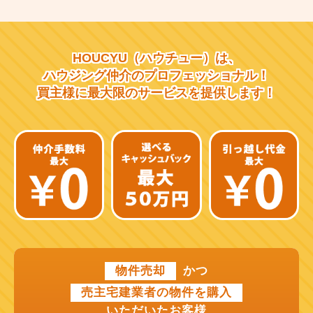
大阪市営千日前線
阪急宝塚線
HOUCYU（ハウチュー）は、
阪急千里線
ハウジング仲介の
プロフェッショナル！
買主様に最大限のサービスを
提供します！
JR片町線
近鉄大阪線
近鉄南大阪線
京阪中之島線
近鉄難波線
近鉄けいはんな線
物件売却
かつ
近鉄奈良線
売主宅建業者の物件を購入
近江鉄道本線
いただいたお客様