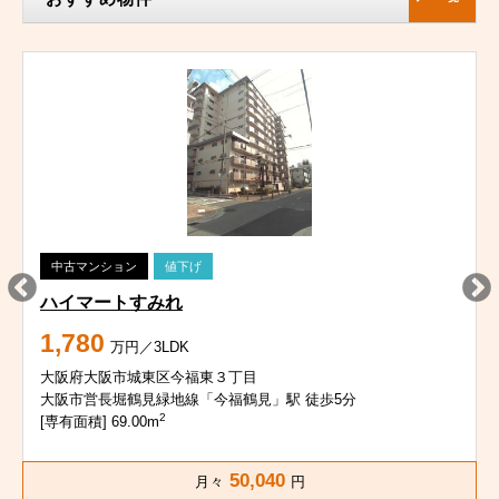
中古マンション
値下げ
ハイマートすみれ
1,780
万円／3LDK
大阪府大阪市城東区今福東３丁目
大阪市営長堀鶴見緑地線「今福鶴見」駅 徒歩5分
2
[専有面積] 69.00m
50,040
月々
円