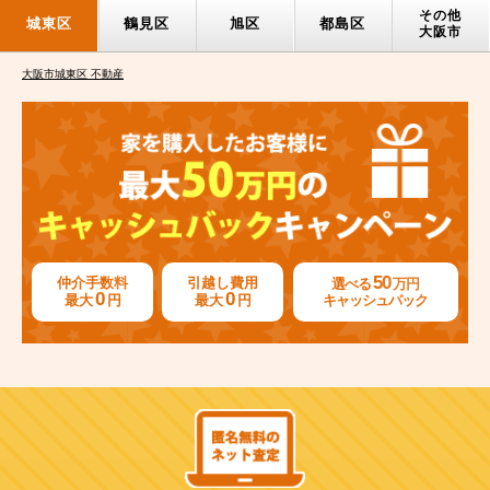
その他
城東区
鶴見区
旭区
都島区
大阪市
大阪市城東区 不動産
50
仲介手数料
引越し費用
選べる
万円
0
0
最大
円
最大
円
キャッシュバック