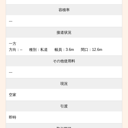
容積率
---
接道状況
一方
方向：-- 種別：私道 幅員：3.6m 間口：12.6m
その他使用料
---
現況
空家
引渡
即時