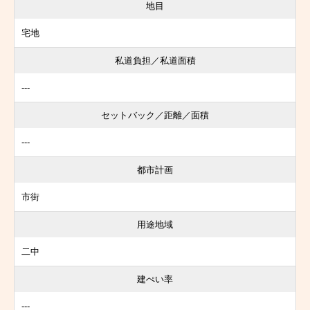
地目
宅地
私道負担／私道面積
---
セットバック／距離／面積
---
都市計画
市街
用途地域
二中
建ぺい率
---