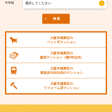
京阪本線
中学校
JR東海道本線
検索
阪神本線
大阪市営御堂筋線
大阪市城東区の
ペット可
マンション
阪急京都線
大阪市城東区の
JR阪和線
築浅マンション
（築5年以内）
JR桜島線
大阪市城東区の
駅徒歩10分以内の
マンション
阪堺電軌上町線
大阪市城東区の
東海道新幹線
リフォーム済
マンション
大阪市営千日前線
阪急宝塚線