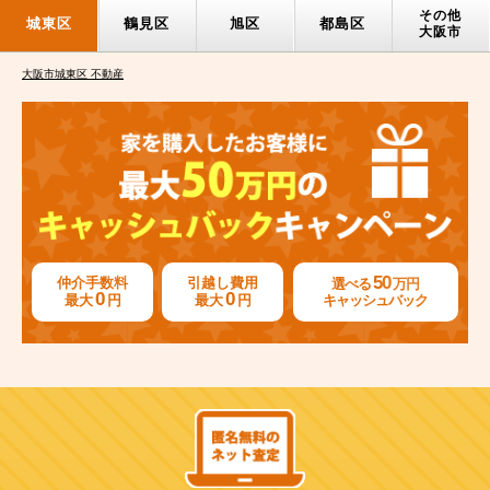
その他
城東区
鶴見区
旭区
都島区
大阪市
大阪市城東区 不動産
50
仲介手数料
引越し費用
選べる
万円
0
0
最大
円
最大
円
キャッシュバック