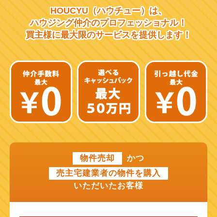
HOUCYU（ハウチュー）は、
阪急千里線
ハウジング仲介の
プロフェッショナル！
買主様に最大限のサービスを
提供します！
JR片町線
近鉄大阪線
近鉄南大阪線
京阪中之島線
近鉄難波線
近鉄けいはんな線
物件売却
かつ
近鉄奈良線
売主宅建業者の物件を購入
近江鉄道本線
いただいたお客様
山陽新幹線