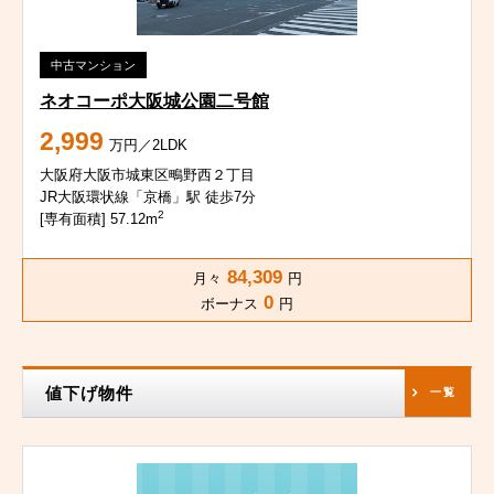
中古マンション
ネオコーポ大阪城公園二号館
2,999
万円／2LDK
大阪府大阪市城東区鴫野西２丁目
JR大阪環状線「京橋」駅 徒歩7分
2
[専有面積] 57.12m
84,309
月々
円
0
ボーナス
円
値下げ物件
一覧