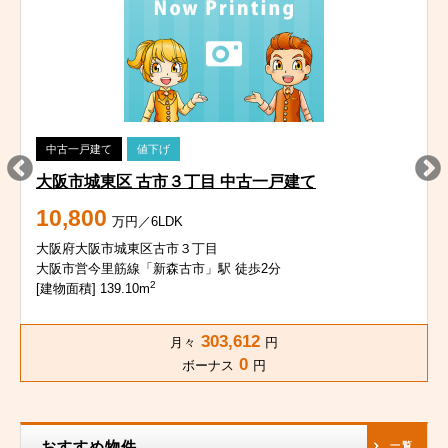
中古一戸建て
値下げ
大阪市城東区 古市３丁目 中古一戸建て
10,800
万円／6LDK
大阪府大阪市城東区古市３丁目
大阪市営今里筋線「新森古市」駅 徒歩2分
2
[建物面積] 139.10m
303,612
月々
円
0
ボーナス
円
おすすめ物件
一覧