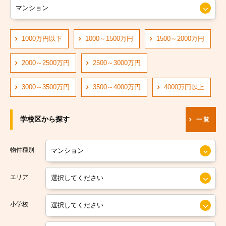
大阪市営長堀鶴見緑地線
大阪市阿倍野区
大阪市営四つ橋線
1000万円以下
1000～1500万円
1500～2000万円
大阪市住吉区
阪神なんば線
大阪市東住吉区
2000～2500万円
2500～3000万円
阪急神戸線
大阪市西成区
3000～3500万円
3500～4000万円
4000万円以上
大阪市営中央線
大阪市淀川区
学校区から探す
一覧
阪堺電軌阪堺線
大阪市鶴見区
大阪市営今里筋線
大阪市住之江区
物件種別
大阪市営堺筋線
大阪市平野区
エリア
南海本線
大阪市北区
小学校
南海汐見橋線
大阪市中央区