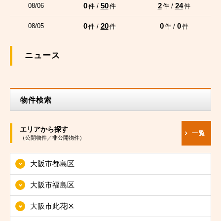
0
50
2
24
08/06
件 /
件
件 /
件
0
20
0
0
08/05
件 /
件
件 /
件
ニュース
物件検索
エリアから探す
一覧
（公開物件／非公開物件）
大阪市都島区
大阪市福島区
大阪市此花区