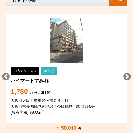
中古マンション
値下げ
ハイマートすみれ
1,780
万円／3LDK
大阪府大阪市城東区今福東３丁目
大阪市営長堀鶴見緑地線「今福鶴見」駅 徒歩5分
2
[専有面積] 69.00m
50,040
月々
円