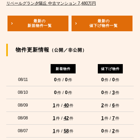
リベールグラン夕陽丘 中古マンション 7,480万円
最新の
最新の
新規物件一覧
値下げ物件一覧
物件更新情報
（公開／非公開）
新着物件
値下げ物件
0
0
0
0
08/11
件 /
件
件 /
件
0
0
0
3
08/10
件 /
件
件 /
件
1
40
2
6
08/09
件 /
件
件 /
件
1
42
1
7
08/08
件 /
件
件 /
件
1
58
0
2
08/07
件 /
件
件 /
件