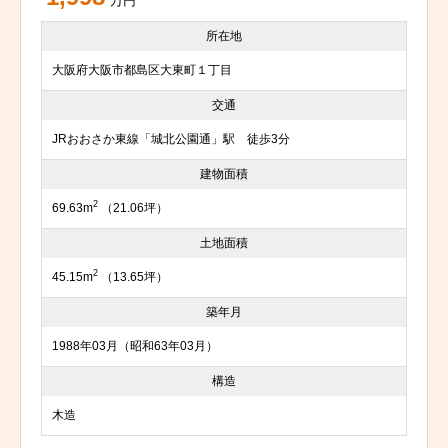
万円
所在地
大阪府大阪市都島区大東町１丁目
交通
JRおおさか東線「城北公園通」駅 徒歩3分
建物面積
2
69.63m
（21.06坪）
土地面積
2
45.15m
（13.65坪）
築年月
1988年03月（昭和63年03月）
構造
木造