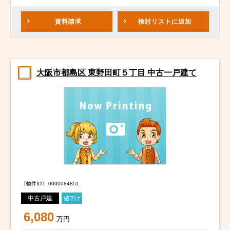
資料請求
検討リスト
に追加
大阪市都島区 東野田町５丁目 中古一戸建て
〔物件ID〕 0000084851
中古戸建
値下げ
6,080
万円