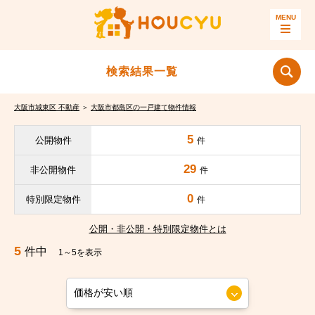
検索結果一覧
大阪市城東区 不動産
＞
大阪市都島区の一戸建て物件情報
5
公開物件
件
29
非公開物件
件
0
特別限定物件
件
公開・非公開・特別限定物件とは
5
件中
1～5を表示