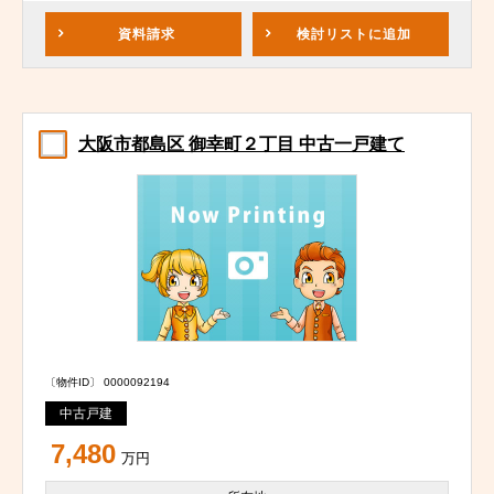
資料請求
検討リスト
に追加
大阪市都島区 御幸町２丁目 中古一戸建て
〔物件ID〕 0000092194
中古戸建
7,480
万円