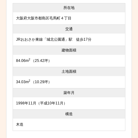
所在地
大阪府大阪市都島区毛馬町４丁目
交通
JRおおさか東線「城北公園通」駅 徒歩17分
建物面積
2
84.06m
（25.42坪）
土地面積
2
34.03m
（10.29坪）
築年月
1998年11月（平成10年11月）
構造
木造