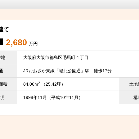
建て
2,680
万円
在地
大阪府大阪市都島区毛馬町４丁目
通
JRおおさか東線「城北公園通」駅 徒歩17分
2
面積
84.06m
（25.42坪）
土地
年月
1998年11月（平成10年11月）
構