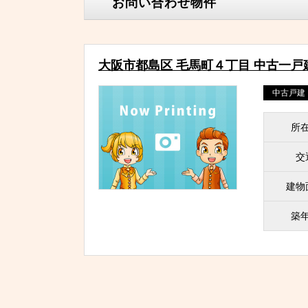
お問い合わせ物件
大阪市都島区 毛馬町４丁目 中古一戸
中古戸建
所
交
建物
築