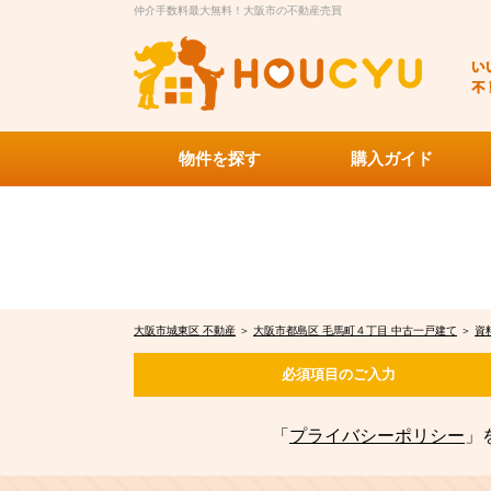
仲介手数料最大無料！大阪市の不動産売買
物件を探す
購入ガイド
大阪市城東区 不動産
＞
大阪市都島区 毛馬町４丁目 中古一戸建て
＞
資
必須項目の
ご入力
「
プライバシーポリシー
」