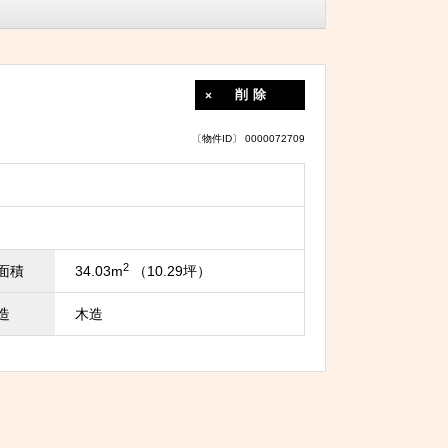
削除
〔物件ID〕 0000072709
2
面積
34.03m
（10.29坪）
造
木造