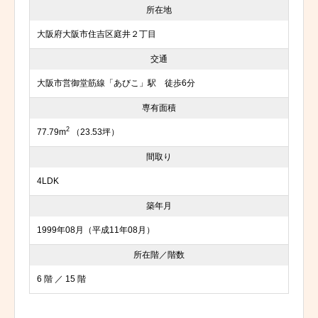
所在地
大阪府大阪市住吉区庭井２丁目
交通
大阪市営御堂筋線「あびこ」駅 徒歩6分
専有面積
2
77.79m
（23.53坪）
間取り
4LDK
築年月
1999年08月（平成11年08月）
所在階／階数
6 階 ／ 15 階