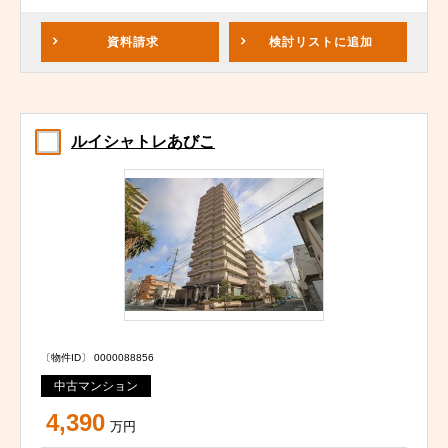
資料請求
検討リスト
に追加
ルイシャトレあびこ
〔物件ID〕 0000088856
中古マンション
4,390
万円