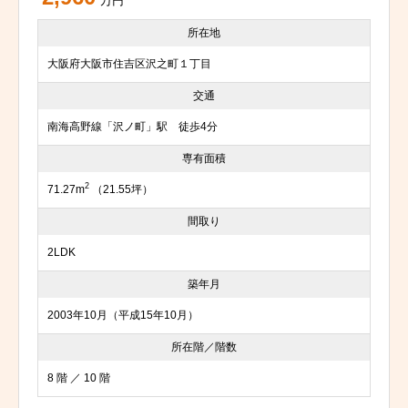
万円
所在地
大阪府大阪市住吉区沢之町１丁目
交通
南海高野線「沢ノ町」駅 徒歩4分
専有面積
2
71.27m
（21.55坪）
間取り
2LDK
築年月
2003年10月（平成15年10月）
所在階／階数
8 階 ／ 10 階