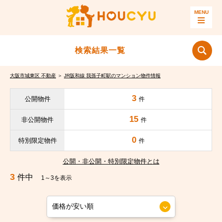
検索結果一覧
大阪市城東区 不動産
＞
JR阪和線 我孫子町駅のマンション物件情報
3
公開物件
件
15
非公開物件
件
0
特別限定物件
件
公開・非公開・特別限定物件とは
3
件中
1～3を表示