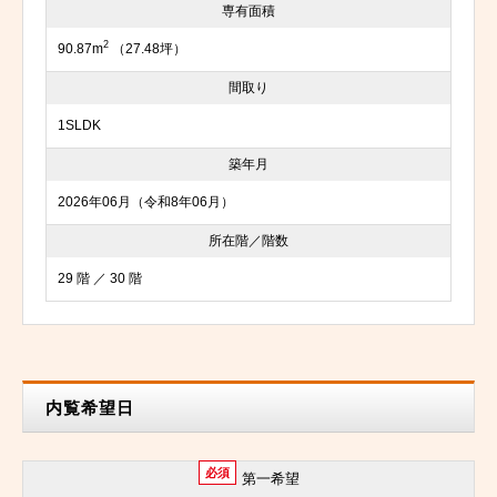
専有面積
2
90.87m
（27.48坪）
間取り
1SLDK
築年月
2026年06月（令和8年06月）
所在階／階数
29 階 ／ 30 階
内覧希望日
必須
第一希望