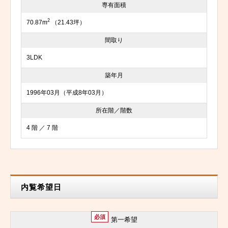
専有面積
2
70.87m
（21.43坪）
間取り
3LDK
築年月
1996年03月（平成8年03月）
所在階／階数
4 階 ／ 7 階
内覧希望日
必須
第一希望