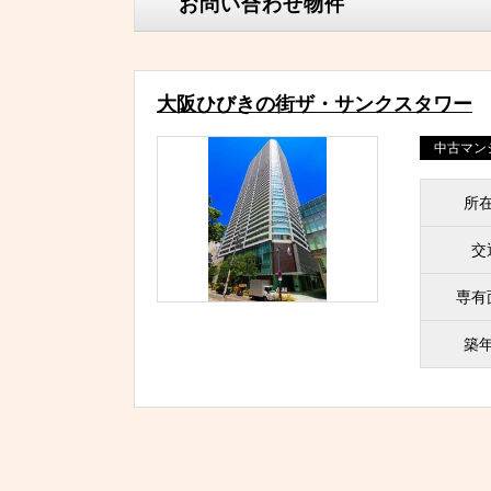
お問い合わせ物件
大阪ひびきの街ザ・サンクスタワー
中古マン
所
交
専有
築