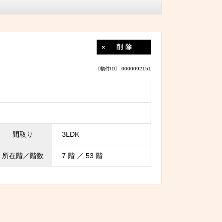
削除
〔物件ID〕 0000092151
間取り
3LDK
所在階／階数
7 階 ／ 53 階