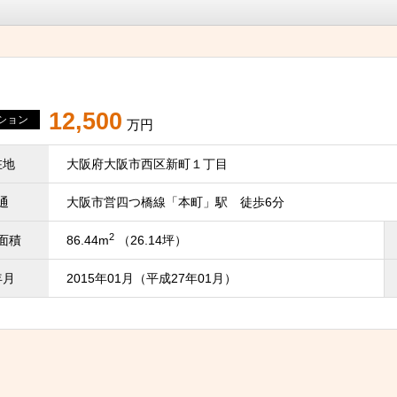
12,500
ション
万円
在地
大阪府大阪市西区新町１丁目
通
大阪市営四つ橋線「本町」駅 徒歩6分
2
面積
86.44m
（26.14坪）
年月
2015年01月（平成27年01月）