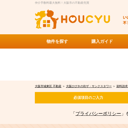
仲介手数料最大無料！大阪市の不動産売買
物件を探す
購入ガイド
大阪市城東区 不動産
＞
大阪ひびきの街ザ・サンクスタワー
＞
資料請求
必須項目の
ご入力
「
プライバシーポリシー
」