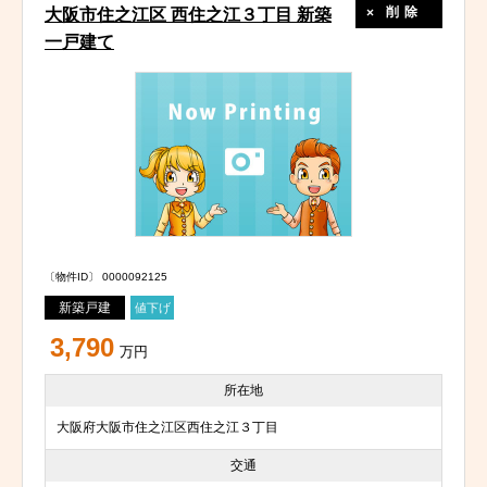
削除
大阪市住之江区 西住之江３丁目 新築
一戸建て
〔物件ID〕 0000092125
新築戸建
値下げ
3,790
万円
所在地
大阪府大阪市住之江区西住之江３丁目
交通