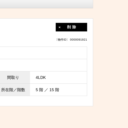
削除
〔物件ID〕 0000091921
間取り
4LDK
所在階／階数
5 階 ／ 15 階