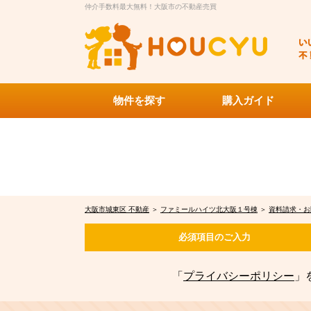
仲介手数料最大無料！大阪市の不動産売買
物件を探す
購入ガイド
大阪市城東区 不動産
＞
ファミールハイツ北大阪１号棟
＞
資料請求・お
必須項目の
ご入力
「
プライバシーポリシー
」