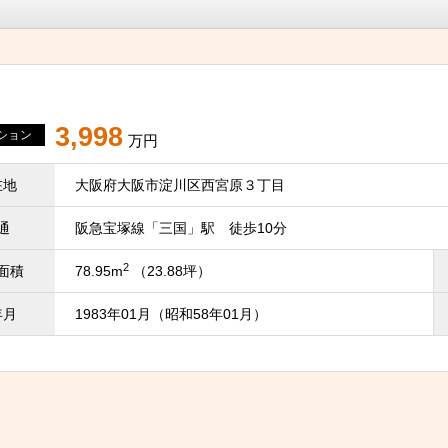
3,998
ション
万円
在地
大阪府大阪市淀川区西宮原３丁目
通
阪急宝塚線「三国」駅 徒歩10分
2
面積
78.95m
（23.88坪）
年月
1983年01月（昭和58年01月）