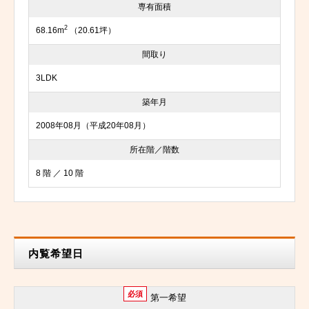
専有面積
2
68.16m
（20.61坪）
間取り
3LDK
築年月
2008年08月（平成20年08月）
所在階／階数
8 階 ／ 10 階
内覧希望日
必須
第一希望