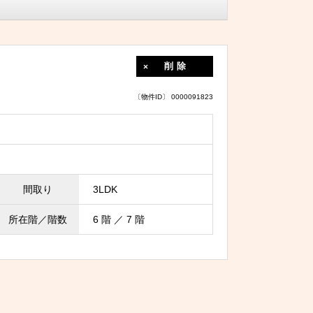
削除
〔物件ID〕 0000091823
間取り
3LDK
所在階／階数
6 階 ／ 7 階