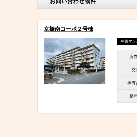
お問い合わせ物件
京橋南コーポ２号棟
中古マン
所
交
専有
築