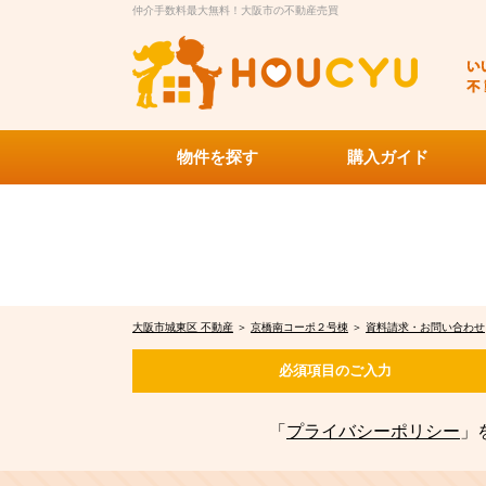
仲介手数料最大無料！大阪市の不動産売買
物件を探す
購入ガイド
大阪市城東区 不動産
＞
京橋南コーポ２号棟
＞
資料請求・お問い合わせ
必須項目の
ご入力
「
プライバシーポリシー
」