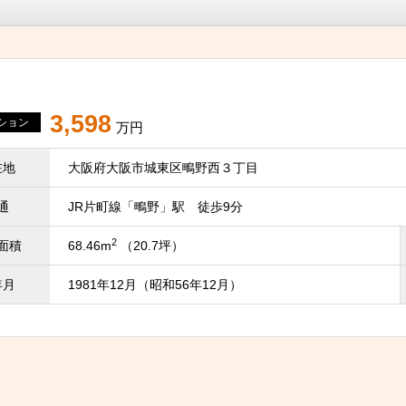
3,598
ション
万円
在地
大阪府大阪市城東区鴫野西３丁目
通
JR片町線「鴫野」駅 徒歩9分
2
面積
68.46m
（20.7坪）
年月
1981年12月（昭和56年12月）