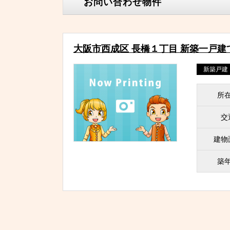
お問い合わせ物件
大阪市西成区 長橋１丁目 新築一戸建
新築戸建
所
交
建物
築