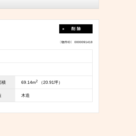
削除
〔物件ID〕 0000091418
2
面積
69.14m
（20.91坪）
造
木造