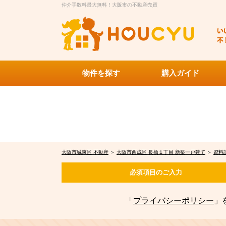
仲介手数料最大無料！大阪市の不動産売買
物件を探す
購入ガイド
大阪市城東区 不動産
＞
大阪市西成区 長橋１丁目 新築一戸建て
＞
資料
必須項目の
ご入力
「
プライバシーポリシー
」