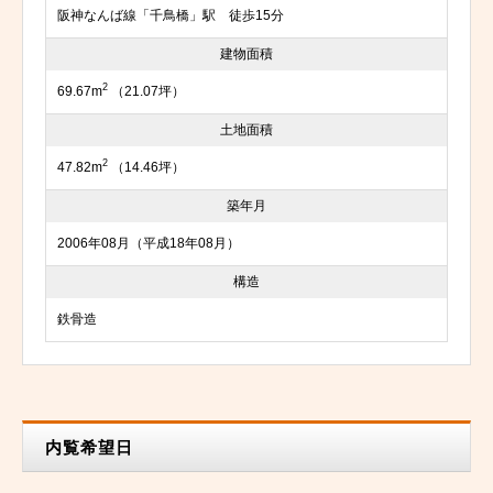
阪神なんば線「千鳥橋」駅 徒歩15分
建物面積
2
69.67m
（21.07坪）
土地面積
2
47.82m
（14.46坪）
築年月
2006年08月（平成18年08月）
構造
鉄骨造
内覧希望日