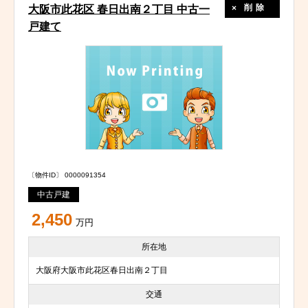
削除
大阪市此花区 春日出南２丁目 中古一
戸建て
〔物件ID〕 0000091354
中古戸建
2,450
万円
所在地
大阪府大阪市此花区春日出南２丁目
交通