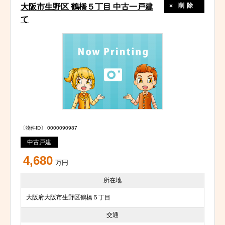
削除
大阪市生野区 鶴橋５丁目 中古一戸建
て
〔物件ID〕 0000090987
中古戸建
4,680
万円
所在地
大阪府大阪市生野区鶴橋５丁目
交通