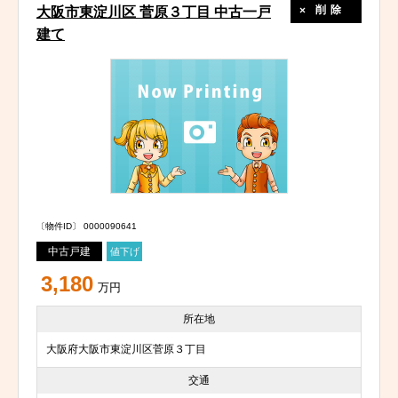
削除
大阪市東淀川区 菅原３丁目 中古一戸
建て
〔物件ID〕 0000090641
中古戸建
値下げ
3,180
万円
所在地
大阪府大阪市東淀川区菅原３丁目
交通