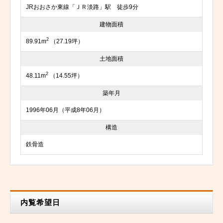
JRおおさか東線「ＪＲ淡路」駅 徒歩9分
建物面積
2
89.91m
（27.19坪）
土地面積
2
48.11m
（14.55坪）
築年月
1996年06月（平成8年06月）
構造
鉄骨造
内覧希望日