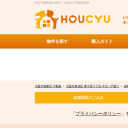
仲介手数料最大無料！大阪市の不動産売買
物件を探す
購入ガイド
大阪市城東区 不動産
＞
大阪市東成区 東今里３丁目 中古一戸建て
＞
資
必須項目の
ご入力
「
プライバシーポリシー
」