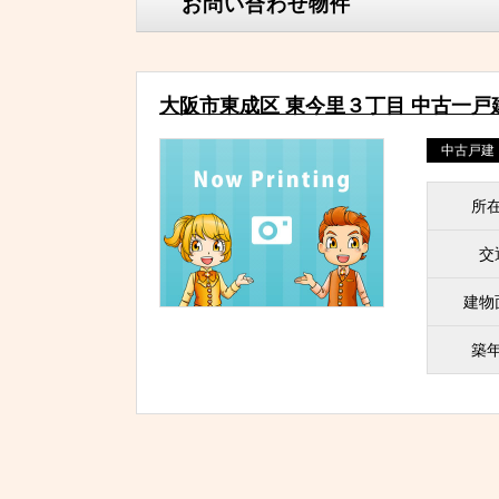
お問い合わせ物件
大阪市東成区 東今里３丁目 中古一戸
中古戸建
所
交
建物
築