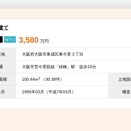
建て
3,580
値下げ
万円
在地
大阪府大阪市東成区東今里３丁目
通
大阪市営今里筋線「緑橋」駅 徒歩10分
2
面積
100.44m
（30.38坪）
土地面
年月
1995年03月（平成7年03月）
構造