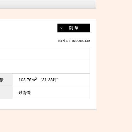
削除
〔物件ID〕 0000090439
2
積
103.76m
（31.38坪）
鉄骨造