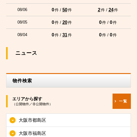
0
50
2
24
08/06
件 /
件
件 /
件
0
20
0
0
08/05
件 /
件
件 /
件
0
31
0
0
08/04
件 /
件
件 /
件
ニュース
物件検索
エリアから探す
一覧
（公開物件／非公開物件）
大阪市都島区
大阪市福島区