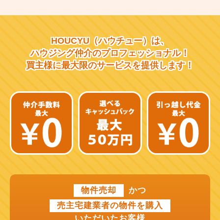
大阪市営千日前線
阪急宝塚線
HOUCYU（ハウチュー）は、
阪急千里線
ハウジング仲介の
プロフェッショナル！
買主様に最大限のサービスを
提供します！
JR片町線
近鉄大阪線
近鉄南大阪線
京阪中之島線
近鉄難波線
近鉄けいはんな線
物件売却
かつ
近鉄奈良線
売主宅建業者の物件を購入
近江鉄道本線
いただいたお客様