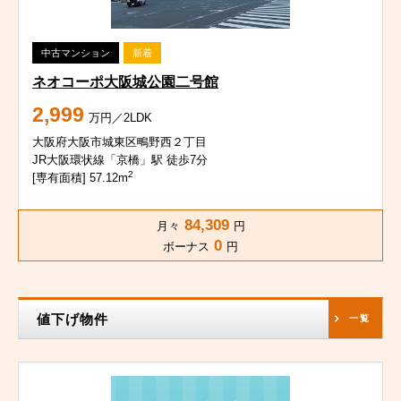
中古マンション
新着
ネオコーポ大阪城公園二号館
2,999
万円／2LDK
大阪府大阪市城東区鴫野西２丁目
JR大阪環状線「京橋」駅 徒歩7分
2
[専有面積] 57.12m
84,309
月々
円
0
ボーナス
円
値下げ物件
一覧