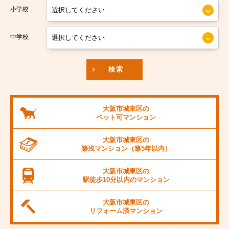
小学校
南海汐見橋線
大阪市中央区
京阪本線
中学校
JR東海道本線
検索
阪神本線
大阪市営御堂筋線
大阪市城東区の
ペット可
マンション
阪急京都線
大阪市城東区の
JR阪和線
築浅マンション
（築5年以内）
JR桜島線
大阪市城東区の
駅徒歩10分以内の
マンション
阪堺電軌上町線
大阪市城東区の
東海道新幹線
リフォーム済
マンション