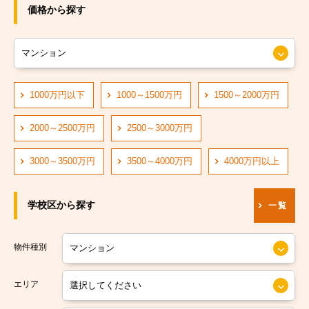
JRおおさか東線
大阪市旭区
価格から探す
JR大阪環状線
大阪市城東区
大阪市営長堀鶴見緑地線
大阪市阿倍野区
大阪市営四つ橋線
1000万円以下
1000～1500万円
1500～2000万円
大阪市住吉区
阪神なんば線
大阪市東住吉区
2000～2500万円
2500～3000万円
阪急神戸線
大阪市西成区
3000～3500万円
3500～4000万円
4000万円以上
大阪市営中央線
大阪市淀川区
学校区から探す
一覧
阪堺電軌阪堺線
大阪市鶴見区
大阪市営今里筋線
大阪市住之江区
物件種別
大阪市営堺筋線
大阪市平野区
エリア
南海本線
大阪市北区