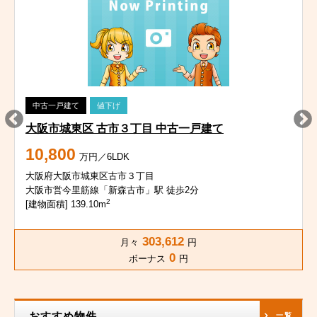
中古一戸建て
値下げ
大阪市城東区 古市３丁目 中古一戸建て
10,800
万円／6LDK
大阪府大阪市城東区古市３丁目
大阪市営今里筋線「新森古市」駅 徒歩2分
2
[建物面積] 139.10m
303,612
月々
円
0
ボーナス
円
おすすめ物件
一覧