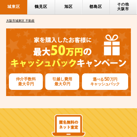
その他
城東区
鶴見区
旭区
都島区
大阪市
大阪市城東区 不動産
50
仲介手数料
引越し費用
選べる
万円
0
0
最大
円
最大
円
キャッシュバック