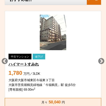
中古マンション
値下げ
ハイマートすみれ
1,780
万円／3LDK
大阪府大阪市城東区今福東３丁目
大阪市営長堀鶴見緑地線「今福鶴見」駅 徒歩5分
2
[専有面積] 69.00m
50,040
月々
円