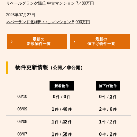
リベールグラン夕陽丘 中古マンション 7,480万円
2026年07月27日
ネバーランド北梅田 中古マンション 5,990万円
最新の
最新の
新規物件一覧
値下げ物件一覧
物件更新情報
（公開／非公開）
新着物件
値下げ物件
0
0
0
3
08/10
件 /
件
件 /
件
1
40
2
6
08/09
件 /
件
件 /
件
1
42
1
7
08/08
件 /
件
件 /
件
1
58
0
2
08/07
件 /
件
件 /
件