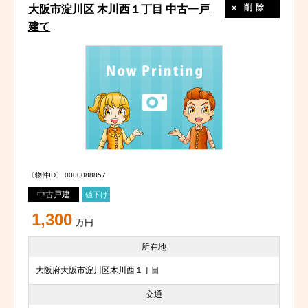
削除
大阪市淀川区 木川西１丁目 中古一戸
建て
〔物件ID〕 0000088857
中古戸建
値下げ
1,300
万円
所在地
大阪府大阪市淀川区木川西１丁目
交通