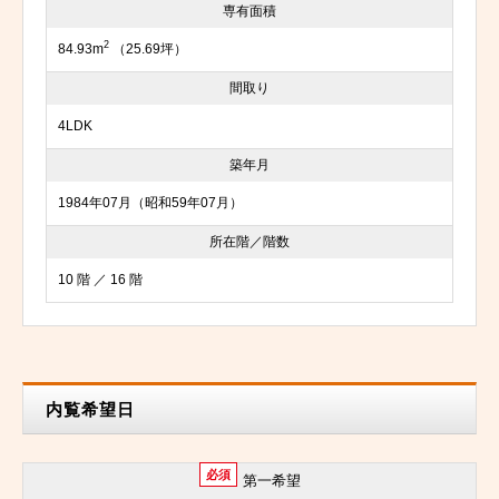
専有面積
2
84.93m
（25.69坪）
間取り
4LDK
築年月
1984年07月（昭和59年07月）
所在階／階数
10 階 ／ 16 階
内覧希望日
必須
第一希望