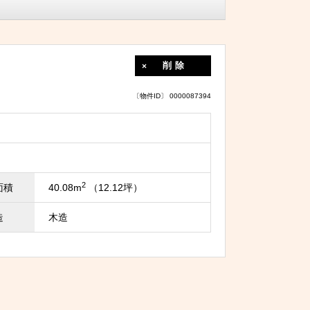
削除
〔物件ID〕 0000087394
2
面積
40.08m
（12.12坪）
造
木造