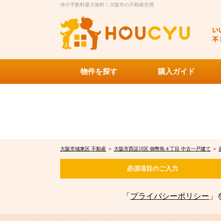
仲介手数料最大無料！大阪市の不動産売買
物件を探す
購入ガイド
大阪市城東区 不動産
＞
大阪市西淀川区 御幣島４丁目 中古一戸建て
＞
必須項目の
ご入力
「
プライバシーポリシー
」