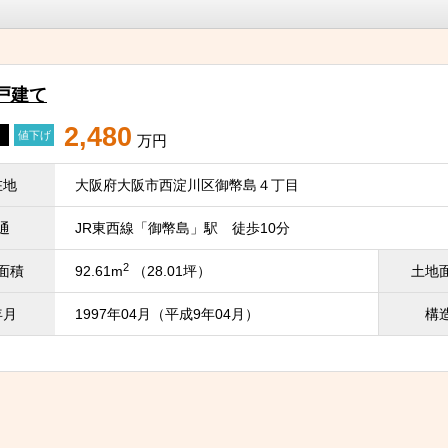
戸建て
2,480
値下げ
万円
在地
大阪府大阪市西淀川区御幣島４丁目
通
JR東西線「御幣島」駅 徒歩10分
2
面積
92.61m
（28.01坪）
土地
年月
1997年04月（平成9年04月）
構