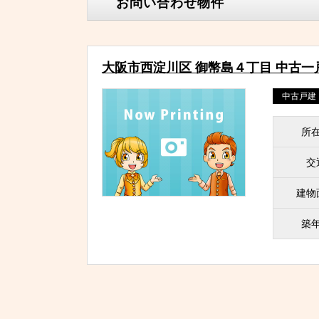
お問い合わせ物件
大阪市西淀川区 御幣島４丁目 中古一
中古戸建
所
交
建物
築