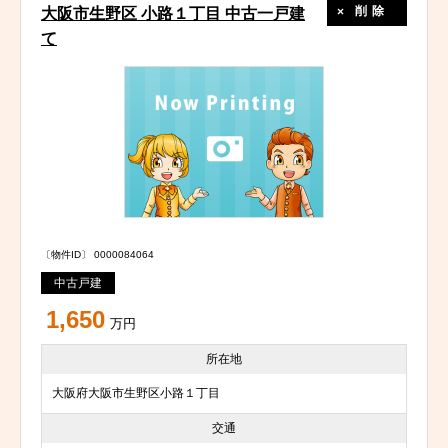
削除
大阪市生野区 小路１丁目 中古一戸建
て
〔物件ID〕 0000084064
中古戸建
1,650
万円
所在地
大阪府大阪市生野区小路１丁目
交通