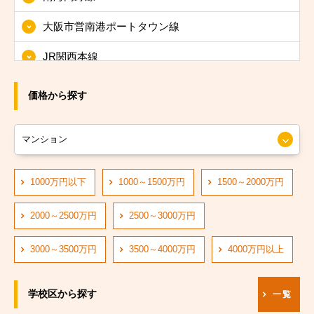
大阪市東淀川区
大阪市営南港ポートタウン線
大阪市東成区
JR関西本線
大阪市生野区
JRおおさか東線
大阪市旭区
価格から探す
JR大阪環状線
大阪市城東区
大阪市営長堀鶴見緑地線
大阪市阿倍野区
大阪市営四つ橋線
1000万円以下
1000～1500万円
1500～2000万円
大阪市住吉区
阪神なんば線
大阪市東住吉区
2000～2500万円
2500～3000万円
阪急神戸線
大阪市西成区
3000～3500万円
3500～4000万円
4000万円以上
大阪市営中央線
大阪市淀川区
学校区から探す
一覧
阪堺電軌阪堺線
大阪市鶴見区