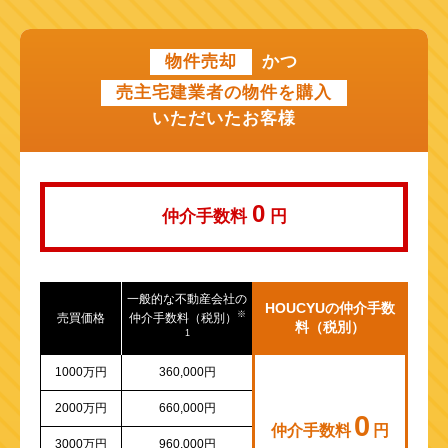
近鉄けいはんな線
物件売却
かつ
近鉄奈良線
売主宅建業者の物件を購入
近江鉄道本線
いただいたお客様
山陽新幹線
0
仲介手数料
円
一般的な不動産会社の
HOUCYUの仲介手数
※
売買価格
仲介手数料（税別）
料（税別）
1
1000万円
360,000円
2000万円
660,000円
0
仲介手数料
円
3000万円
960,000円