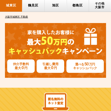
その他
城東区
鶴見区
旭区
都島区
大阪市
大阪市城東区 不動産
50
仲介手数料
引越し費用
選べる
万円
0
0
最大
円
最大
円
キャッシュバック