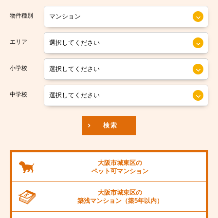
大阪市営今里筋線
大阪市住之江区
物件種別
大阪市営堺筋線
大阪市平野区
エリア
南海本線
大阪市北区
小学校
南海汐見橋線
大阪市中央区
京阪本線
中学校
JR東海道本線
検索
阪神本線
大阪市営御堂筋線
大阪市城東区の
ペット可
マンション
阪急京都線
大阪市城東区の
JR阪和線
築浅マンション
（築5年以内）