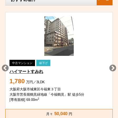
中古マンション
値下げ
ハイマートすみれ
1,780
万円／3LDK
大阪府大阪市城東区今福東３丁目
大阪市営長堀鶴見緑地線「今福鶴見」駅 徒歩5分
2
[専有面積] 69.00m
50,040
月々
円