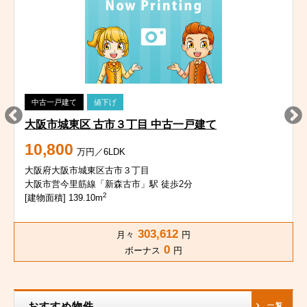
中古一戸建て
値下げ
大阪市城東区 古市３丁目 中古一戸建て
10,800
万円／6LDK
大阪府大阪市城東区古市３丁目
大阪市営今里筋線「新森古市」駅 徒歩2分
2
[建物面積] 139.10m
303,612
月々
円
0
ボーナス
円
おすすめ物件
一覧