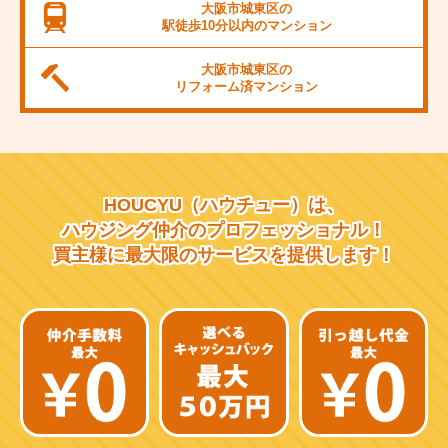
JR桜島線
大阪市城東区の
駅徒歩10分以内の
マンション
阪堺電軌上町線
大阪市城東区の
東海道新幹線
リフォーム済
マンション
大阪市営千日前線
阪急宝塚線
HOUCYU（ハウチュー）は、
阪急千里線
ハウジング仲介の
プロフェッショナル！
買主様に最大限のサービスを
提供します！
JR片町線
近鉄大阪線
近鉄南大阪線
京阪中之島線
近鉄難波線