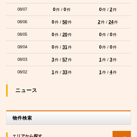
0
0
0
2
08/07
件 /
件
件 /
件
0
50
2
24
08/06
件 /
件
件 /
件
0
20
0
0
08/05
件 /
件
件 /
件
0
31
0
0
08/04
件 /
件
件 /
件
3
57
1
3
08/03
件 /
件
件 /
件
1
33
1
4
08/02
件 /
件
件 /
件
ニュース
物件検索
エリアから探す