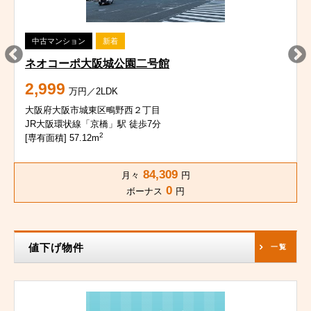
中古マンション
新着
ネオコーポ大阪城公園二号館
2,999
万円／2LDK
大阪府大阪市城東区鴫野西２丁目
JR大阪環状線「京橋」駅 徒歩7分
2
[専有面積] 57.12m
84,309
月々
円
0
ボーナス
円
値下げ物件
一覧