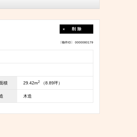
削除
〔物件ID〕 0000080179
2
面積
29.42m
（8.89坪）
造
木造