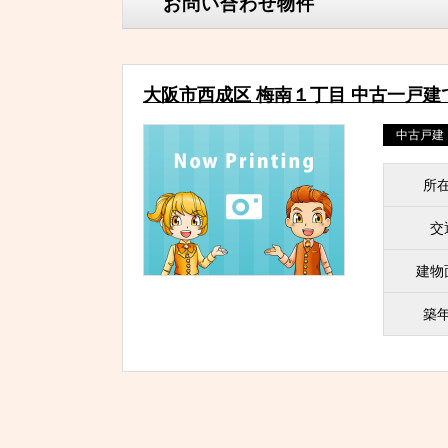
お問い合わせ物件
大阪市西成区 梅南１丁目 中古一戸建
中古戸建
所
交
建物
築