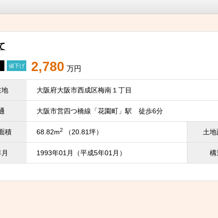
て
2,780
値下げ
万円
在地
大阪府大阪市西成区梅南１丁目
通
大阪市営四つ橋線「花園町」駅 徒歩6分
2
面積
68.82m
（20.81坪）
土地
年月
1993年01月（平成5年01月）
構