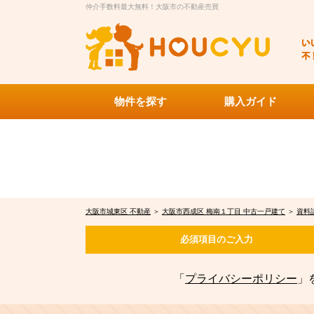
仲介手数料最大無料！大阪市の不動産売買
物件を探す
購入ガイド
大阪市城東区 不動産
＞
大阪市西成区 梅南１丁目 中古一戸建て
＞
資料
必須項目の
ご入力
「
プライバシーポリシー
」