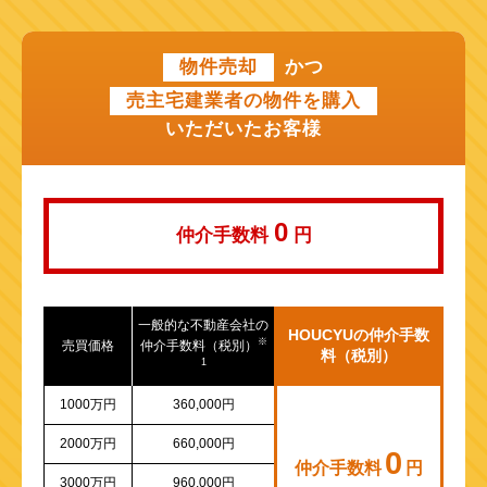
近鉄けいはんな線
物件売却
かつ
近鉄奈良線
売主宅建業者の物件を購入
近江鉄道本線
いただいたお客様
山陽新幹線
0
仲介手数料
円
一般的な不動産会社の
HOUCYUの仲介手数
※
売買価格
仲介手数料（税別）
料（税別）
1
1000万円
360,000円
2000万円
660,000円
0
仲介手数料
円
3000万円
960,000円