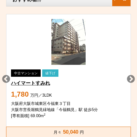
中古マンション
値下げ
ハイマートすみれ
1,780
万円／3LDK
大阪府大阪市城東区今福東３丁目
大阪市営長堀鶴見緑地線「今福鶴見」駅 徒歩5分
2
[専有面積] 69.00m
50,040
月々
円