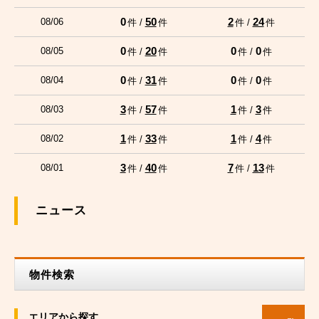
0
50
2
24
08/06
件 /
件
件 /
件
0
20
0
0
08/05
件 /
件
件 /
件
0
31
0
0
08/04
件 /
件
件 /
件
3
57
1
3
08/03
件 /
件
件 /
件
1
33
1
4
08/02
件 /
件
件 /
件
3
40
7
13
08/01
件 /
件
件 /
件
ニュース
物件検索
エリアから探す