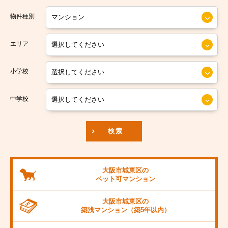
大阪市営今里筋線
大阪市住之江区
物件種別
大阪市営堺筋線
大阪市平野区
エリア
南海本線
大阪市北区
小学校
南海汐見橋線
大阪市中央区
京阪本線
中学校
JR東海道本線
検索
阪神本線
大阪市営御堂筋線
大阪市城東区の
ペット可
マンション
阪急京都線
大阪市城東区の
JR阪和線
築浅マンション
（築5年以内）