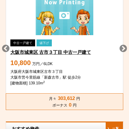
中古一戸建て
値下げ
大阪市城東区 古市３丁目 中古一戸建て
10,800
万円／6LDK
大阪府大阪市城東区古市３丁目
大阪市営今里筋線「新森古市」駅 徒歩2分
2
[建物面積] 139.10m
303,612
月々
円
0
ボーナス
円
おすすめ物件
一覧