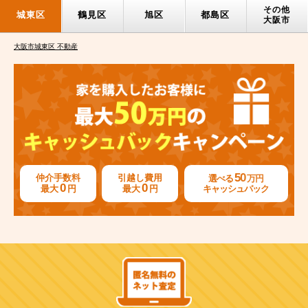
その他
城東区
鶴見区
旭区
都島区
大阪市
大阪市城東区 不動産
50
仲介手数料
引越し費用
選べる
万円
0
0
最大
円
最大
円
キャッシュバック