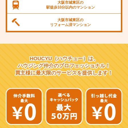
JR桜島線
大阪市城東区の
駅徒歩10分以内の
マンション
阪堺電軌上町線
大阪市城東区の
東海道新幹線
リフォーム済
マンション
大阪市営千日前線
阪急宝塚線
HOUCYU（ハウチュー）は、
阪急千里線
ハウジング仲介の
プロフェッショナル！
買主様に最大限のサービスを
提供します！
JR片町線
近鉄大阪線
近鉄南大阪線
京阪中之島線
近鉄難波線