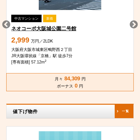
中古マンション
新着
ネオコーポ大阪城公園二号館
2,999
万円／2LDK
大阪府大阪市城東区鴫野西２丁目
JR大阪環状線「京橋」駅 徒歩7分
2
[専有面積] 57.12m
84,309
月々
円
0
ボーナス
円
値下げ物件
一覧