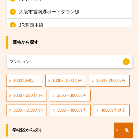
大阪市東淀川区
大阪市営南港ポートタウン線
大阪市東成区
JR関西本線
大阪市生野区
JRおおさか東線
大阪市旭区
価格から探す
JR大阪環状線
大阪市城東区
大阪市営長堀鶴見緑地線
大阪市阿倍野区
大阪市営四つ橋線
1000万円以下
1000～1500万円
1500～2000万円
大阪市住吉区
阪神なんば線
大阪市東住吉区
2000～2500万円
2500～3000万円
阪急神戸線
大阪市西成区
3000～3500万円
3500～4000万円
4000万円以上
大阪市営中央線
大阪市淀川区
学校区から探す
一覧
阪堺電軌阪堺線
大阪市鶴見区