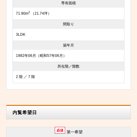
専有面積
2
71.90m
（21.74坪）
間取り
3LDK
築年月
1982年06月（昭和57年06月）
所在階／階数
2 階 ／ 7 階
内覧希望日
必須
第一希望