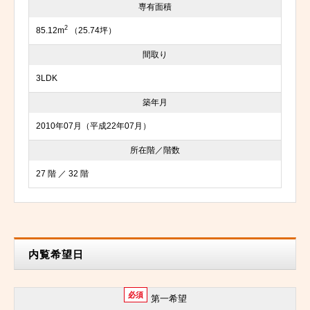
専有面積
2
85.12m
（25.74坪）
間取り
3LDK
築年月
2010年07月（平成22年07月）
所在階／階数
27 階 ／ 32 階
内覧希望日
必須
第一希望