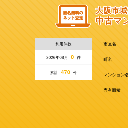
大阪市城
中古マ
市区名
利用件数
0
2026年08月
件
町名
470
累計
件
マンション
専有面積