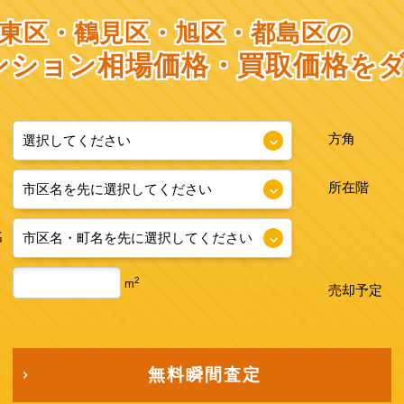
東区・鶴見区・旭区・都島区の
ンション相場価格・
買取価格を
方角
所在階
名
2
m
売却予定
無料瞬間査定