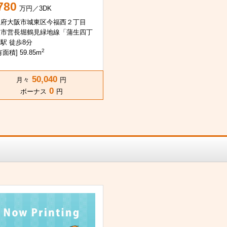
780
万円／3DK
阪府大阪市城東区今福西２丁目
阪市営長堀鶴見緑地線「蒲生四丁
駅 徒歩8分
2
面積] 59.85m
50,040
月々
円
0
ボーナス
円