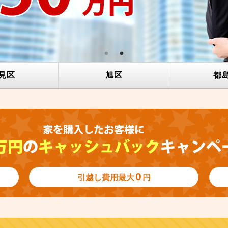
見区
旭区
都
0
引越し費用
最大
円