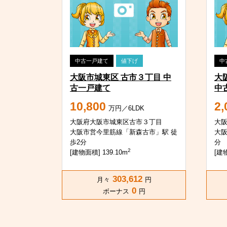
中古一戸建て
値下げ
中
大阪市城東区 古市３丁目 中
大
古一戸建て
中
10,800
2,
万円／6LDK
大阪府大阪市城東区古市３丁目
大
大阪市営今里筋線「新森古市」駅 徒
大阪
歩2分
分
2
[建物面積] 139.10m
[建物
303,612
月々
円
0
ボーナス
円