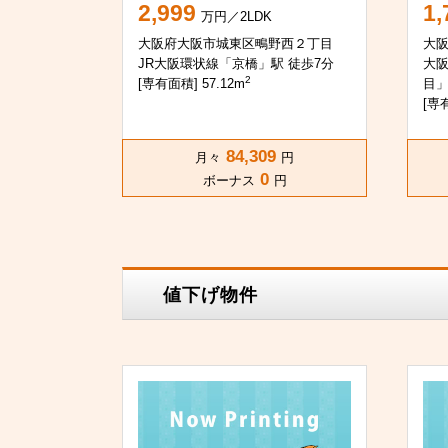
2,999
1,
万円／2LDK
大阪府大阪市城東区鴫野西２丁目
大
JR大阪環状線「京橋」駅 徒歩7分
大
2
[専有面積] 57.12m
目」
[専有
84,309
月々
円
0
ボーナス
円
値下げ物件