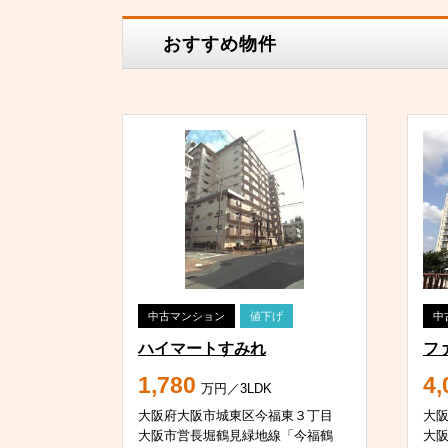
おすすめ物件
中古マンション
値下げ
中
ハイマートすみれ
フ
1,780
4,
万円／3LDK
大阪府大阪市城東区今福東３丁目
大
大阪市営長堀鶴見緑地線「今福鶴
大