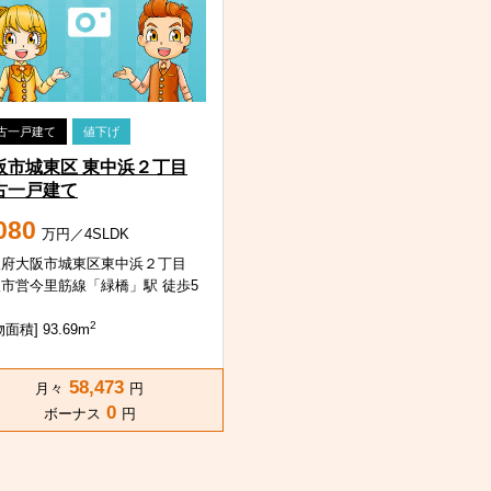
古一戸建て
値下げ
阪市城東区 東中浜２丁目
古一戸建て
080
万円／4SLDK
阪府大阪市城東区東中浜２丁目
市営今里筋線「緑橋」駅 徒歩5
2
面積] 93.69m
58,473
月々
円
0
ボーナス
円