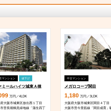
古マンション
値下げ
中古マンション
ァミールハイツ城東Ａ棟
メガロコープ関目
099
1,180
万円／4LDK
万円／3LDK
阪府大阪市城東区放出西１丁目
大阪府大阪市城東区関目４丁目
阪市営長堀鶴見緑地線「蒲生四丁
大阪市営今里筋線「関目成育」駅