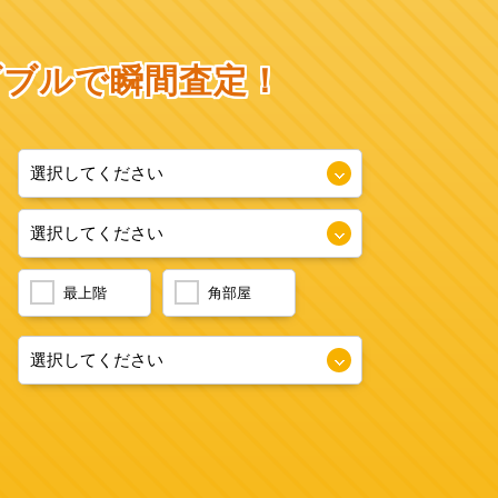
ダブルで瞬間査定！
最上階
角部屋