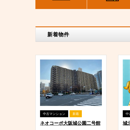
新着物件
中古マンション
新着
中
ネオコーポ大阪城公園二号館
城