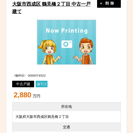
削除
大阪市西成区 鶴見橋２丁目 中古一戸
建て
〔物件ID〕 0000074522
中古戸建
値下げ
2,880
万円
所在地
大阪府大阪市西成区鶴見橋２丁目
交通