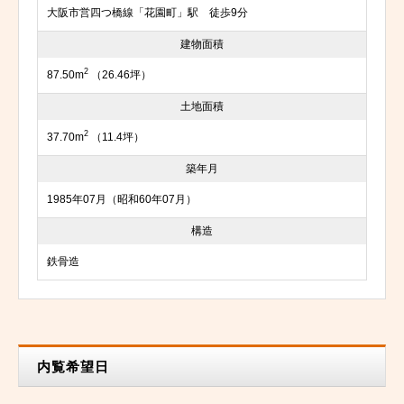
大阪市営四つ橋線「花園町」駅 徒歩9分
建物面積
2
87.50m
（26.46坪）
土地面積
2
37.70m
（11.4坪）
築年月
1985年07月（昭和60年07月）
構造
鉄骨造
内覧希望日