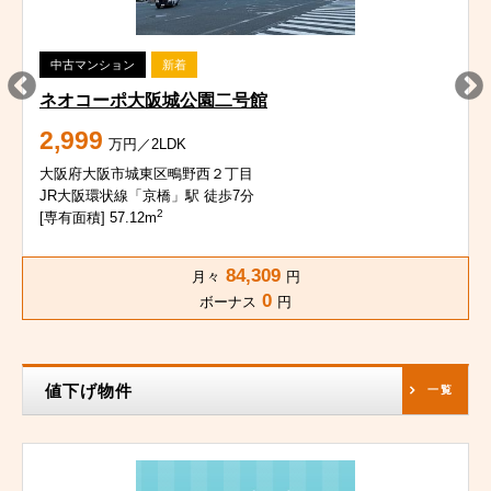
中古マンション
新着
ネオコーポ大阪城公園二号館
2,999
万円／2LDK
大阪府大阪市城東区鴫野西２丁目
JR大阪環状線「京橋」駅 徒歩7分
2
[専有面積] 57.12m
84,309
月々
円
0
ボーナス
円
値下げ物件
一覧