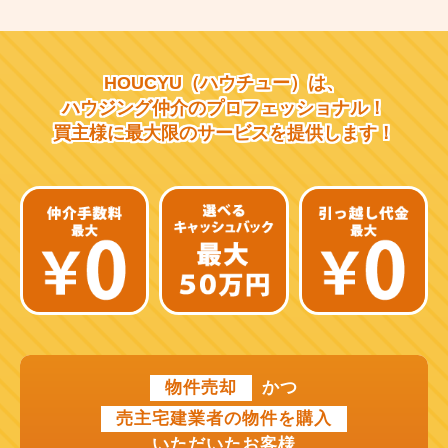
大阪市営千日前線
阪急宝塚線
HOUCYU（ハウチュー）は、
阪急千里線
ハウジング仲介の
プロフェッショナル！
買主様に最大限のサービスを
提供します！
JR片町線
近鉄大阪線
近鉄南大阪線
京阪中之島線
近鉄難波線
近鉄けいはんな線
物件売却
かつ
近鉄奈良線
売主宅建業者の物件を購入
近江鉄道本線
いただいたお客様