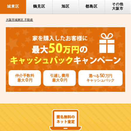
その他
城東区
鶴見区
旭区
都島区
大阪市
大阪市城東区 不動産
50
仲介手数料
引越し費用
選べる
万円
0
0
最大
円
最大
円
キャッシュバック