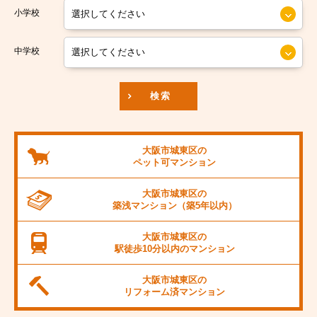
小学校
南海汐見橋線
大阪市中央区
京阪本線
中学校
JR東海道本線
検索
阪神本線
大阪市営御堂筋線
大阪市城東区の
ペット可
マンション
阪急京都線
大阪市城東区の
JR阪和線
築浅マンション
（築5年以内）
JR桜島線
大阪市城東区の
駅徒歩10分以内の
マンション
阪堺電軌上町線
大阪市城東区の
東海道新幹線
リフォーム済
マンション