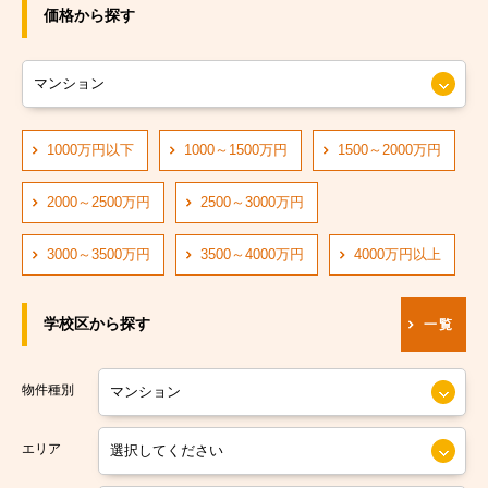
JRおおさか東線
大阪市旭区
価格から探す
JR大阪環状線
大阪市城東区
大阪市営長堀鶴見緑地線
大阪市阿倍野区
大阪市営四つ橋線
1000万円以下
1000～1500万円
1500～2000万円
大阪市住吉区
阪神なんば線
大阪市東住吉区
2000～2500万円
2500～3000万円
阪急神戸線
大阪市西成区
3000～3500万円
3500～4000万円
4000万円以上
大阪市営中央線
大阪市淀川区
学校区から探す
一覧
阪堺電軌阪堺線
大阪市鶴見区
大阪市営今里筋線
大阪市住之江区
物件種別
大阪市営堺筋線
大阪市平野区
エリア
南海本線
大阪市北区