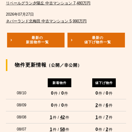
リベールグラン夕陽丘 中古マンション 7,480万円
2026年07月27日
ネバーランド北梅田 中古マンション 5,990万円
最新の
最新の
新規物件一覧
値下げ物件一覧
物件更新情報
（公開／非公開）
新着物件
値下げ物件
0
0
0
0
08/10
件 /
件
件 /
件
0
0
2
6
08/09
件 /
件
件 /
件
1
42
1
7
08/08
件 /
件
件 /
件
1
58
0
2
08/07
件 /
件
件 /
件