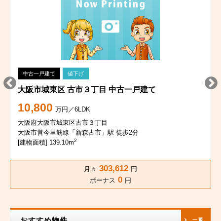
中古一戸建て
値下げ
大阪市城東区 古市３丁目 中古一戸建て
10,800
万円／6LDK
大阪府大阪市城東区古市３丁目
大阪市営今里筋線「新森古市」駅 徒歩2分
2
[建物面積] 139.10m
303,612
月々
円
0
ボーナス
円
おすすめ物件
一覧