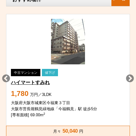
中古マンション
値下げ
ハイマートすみれ
1,780
万円／3LDK
大阪府大阪市城東区今福東３丁目
大阪市営長堀鶴見緑地線「今福鶴見」駅 徒歩5分
2
[専有面積] 69.00m
50,040
月々
円