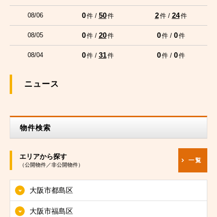
0
50
2
24
08/06
件 /
件
件 /
件
0
20
0
0
08/05
件 /
件
件 /
件
0
31
0
0
08/04
件 /
件
件 /
件
ニュース
物件検索
エリアから探す
一覧
（公開物件／非公開物件）
大阪市都島区
大阪市福島区