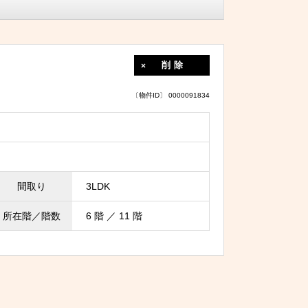
削除
〔物件ID〕 0000091834
間取り
3LDK
所在階／階数
6 階 ／ 11 階