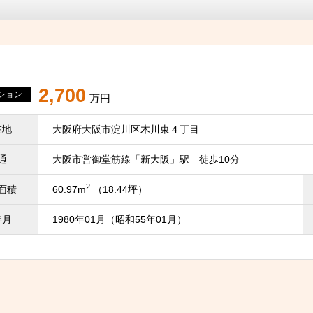
2,700
ション
万円
在地
大阪府大阪市淀川区木川東４丁目
通
大阪市営御堂筋線「新大阪」駅 徒歩10分
2
面積
60.97m
（18.44坪）
年月
1980年01月（昭和55年01月）