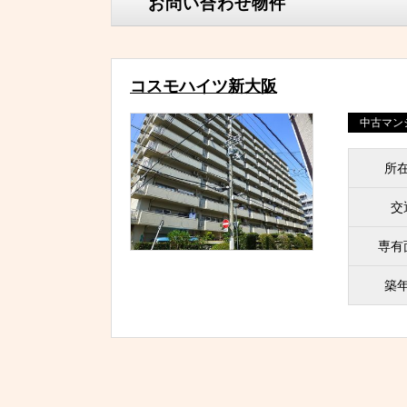
お問い合わせ物件
コスモハイツ新大阪
中古マン
所
交
専有
築