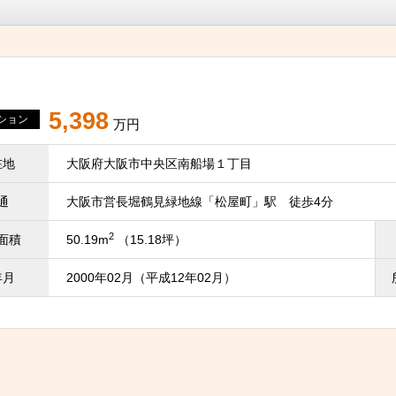
5,398
ション
万円
在地
大阪府大阪市中央区南船場１丁目
通
大阪市営長堀鶴見緑地線「松屋町」駅 徒歩4分
2
面積
50.19m
（15.18坪）
年月
2000年02月（平成12年02月）