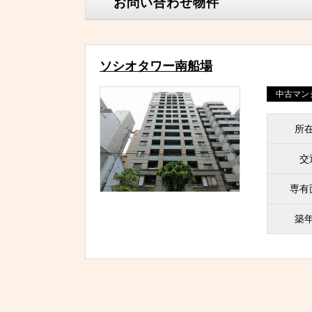
お問い合わせ物件
ソシオタワー南船場
中古マン
所
交
専有
築