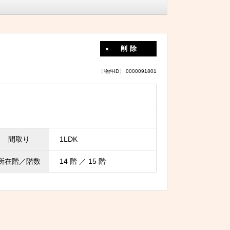
削除
〔物件ID〕 0000091801
間取り
1LDK
所在階／階数
14 階 ／ 15 階