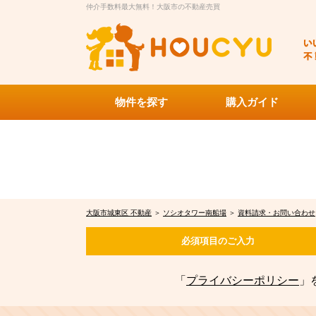
仲介手数料最大無料！大阪市の不動産売買
物件を探す
購入ガイド
大阪市城東区 不動産
＞
ソシオタワー南船場
＞
資料請求・お問い合わせ
必須項目の
ご入力
「
プライバシーポリシー
」