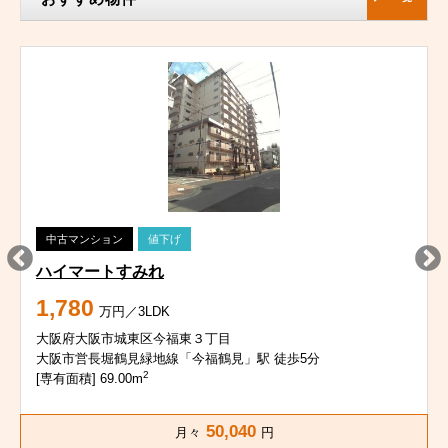
中古マンション
値下げ
ハイマートすみれ
1,780
万円／3LDK
大阪府大阪市城東区今福東３丁目
大阪市営長堀鶴見緑地線「今福鶴見」駅 徒歩5分
2
[専有面積] 69.00m
50,040
月々
円