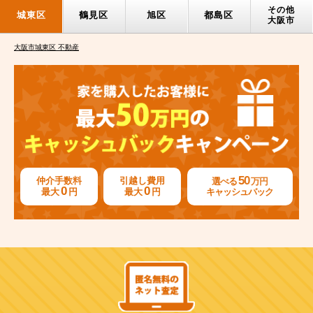
その他
城東区
鶴見区
旭区
都島区
大阪市
大阪市城東区 不動産
50
仲介手数料
引越し費用
選べる
万円
0
0
最大
円
最大
円
キャッシュバック