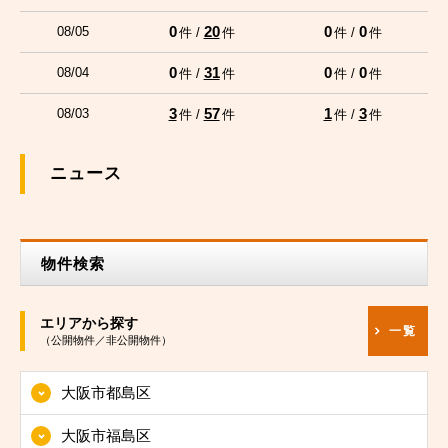
0
20
0
0
08/05
件 /
件
件 /
件
0
31
0
0
08/04
件 /
件
件 /
件
3
57
1
3
08/03
件 /
件
件 /
件
ニュース
物件検索
エリアから探す
一覧
（公開物件／非公開物件）
大阪市都島区
大阪市福島区