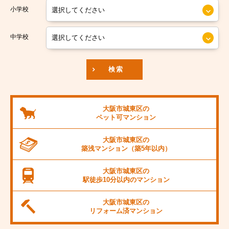
小学校
南海汐見橋線
大阪市中央区
京阪本線
中学校
JR東海道本線
検索
阪神本線
大阪市営御堂筋線
大阪市城東区の
ペット可
マンション
阪急京都線
大阪市城東区の
JR阪和線
築浅マンション
（築5年以内）
JR桜島線
大阪市城東区の
駅徒歩10分以内の
マンション
阪堺電軌上町線
大阪市城東区の
東海道新幹線
リフォーム済
マンション