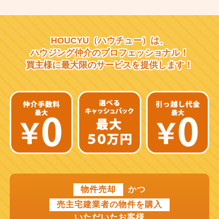
大阪市営千日前線
阪急宝塚線
HOUCYU（ハウチュー）は、
阪急千里線
ハウジング仲介の
プロフェッショナル！
買主様に最大限のサービスを
提供します！
JR片町線
近鉄大阪線
近鉄南大阪線
京阪中之島線
近鉄難波線
近鉄けいはんな線
物件売却
かつ
近鉄奈良線
売主宅建業者の物件を購入
近江鉄道本線
いただいたお客様