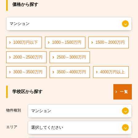
JRおおさか東線
大阪市旭区
価格から探す
JR大阪環状線
大阪市城東区
大阪市営長堀鶴見緑地線
大阪市阿倍野区
大阪市営四つ橋線
1000万円以下
1000～1500万円
1500～2000万円
大阪市住吉区
阪神なんば線
大阪市東住吉区
2000～2500万円
2500～3000万円
阪急神戸線
大阪市西成区
3000～3500万円
3500～4000万円
4000万円以上
大阪市営中央線
大阪市淀川区
学校区から探す
一覧
阪堺電軌阪堺線
大阪市鶴見区
大阪市営今里筋線
大阪市住之江区
物件種別
大阪市営堺筋線
大阪市平野区
エリア
南海本線
大阪市北区