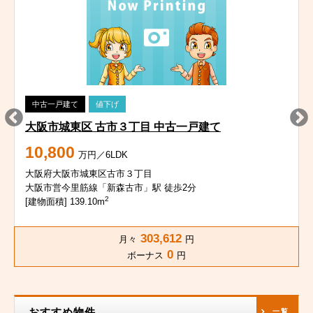
中古一戸建て
値下げ
大阪市城東区 古市３丁目 中古一戸建て
10,800
万円／6LDK
大阪府大阪市城東区古市３丁目
大阪市営今里筋線「新森古市」駅 徒歩2分
2
[建物面積] 139.10m
303,612
月々
円
0
ボーナス
円
おすすめ物件
一覧