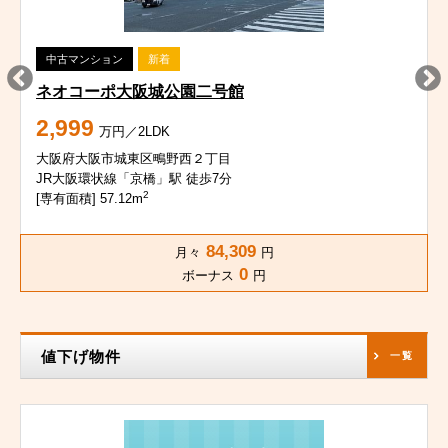
中古マンション
新着
ネオコーポ大阪城公園二号館
2,999
万円／2LDK
大阪府大阪市城東区鴫野西２丁目
JR大阪環状線「京橋」駅 徒歩7分
2
[専有面積] 57.12m
84,309
月々
円
0
ボーナス
円
値下げ物件
一覧