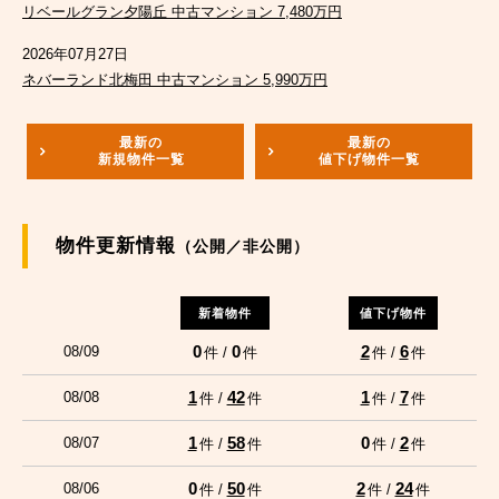
リベールグラン夕陽丘 中古マンション 7,480万円
2026年07月27日
ネバーランド北梅田 中古マンション 5,990万円
最新の
最新の
新規物件一覧
値下げ物件一覧
物件更新情報
（公開／非公開）
新着物件
値下げ物件
0
0
2
6
08/09
件 /
件
件 /
件
1
42
1
7
08/08
件 /
件
件 /
件
1
58
0
2
08/07
件 /
件
件 /
件
0
50
2
24
08/06
件 /
件
件 /
件