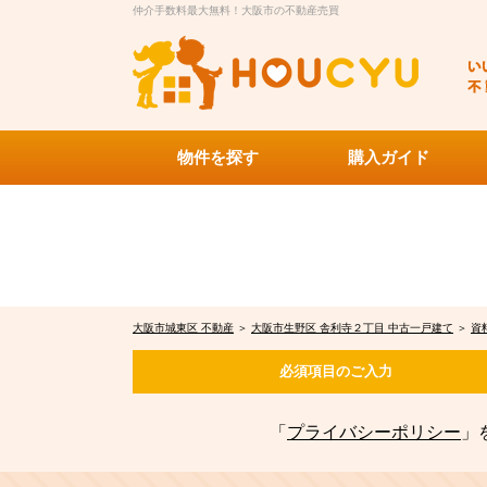
仲介手数料最大無料！大阪市の不動産売買
物件を探す
購入ガイド
大阪市城東区 不動産
＞
大阪市生野区 舎利寺２丁目 中古一戸建て
＞
資
必須項目の
ご入力
「
プライバシーポリシー
」