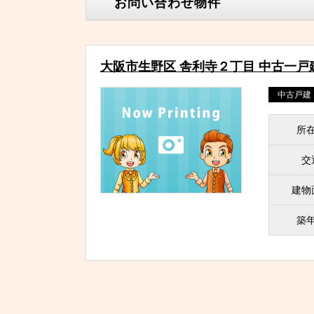
お問い合わせ物件
大阪市生野区 舎利寺２丁目 中古一戸
中古戸建
所
交
建物
築