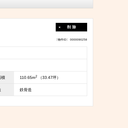
削除
〔物件ID〕 0000090258
2
面積
110.65m
（33.47坪）
造
鉄骨造