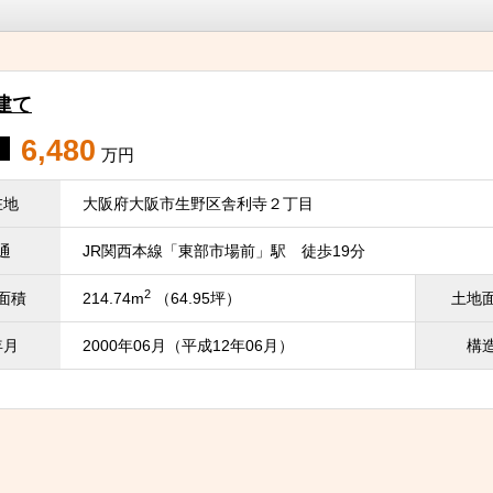
建て
6,480
万円
在地
大阪府大阪市生野区舎利寺２丁目
通
JR関西本線「東部市場前」駅 徒歩19分
2
面積
214.74m
（64.95坪）
土地
年月
2000年06月（平成12年06月）
構