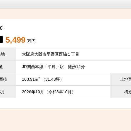
て
5,499
万円
在地
大阪府大阪市平野区西脇１丁目
通
JR関西本線「平野」駅 徒歩12分
2
面積
103.91m
（31.43坪）
土地
年月
2026年10月（令和8年10月）
構