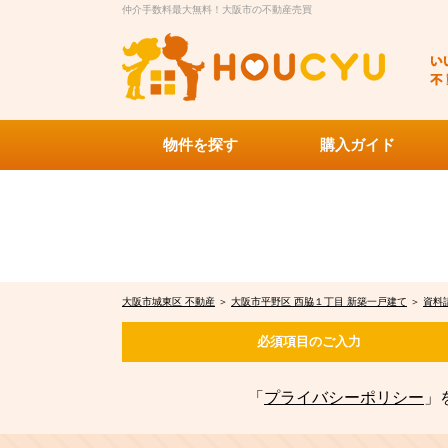
仲介手数料最大無料！大阪市の不動産売買
物件を探す
購入ガイド
大阪市城東区 不動産
＞
大阪市平野区 西脇１丁目 新築一戸建て
＞
資料
必須項目の
ご入力
「
プライバシーポリシー
」