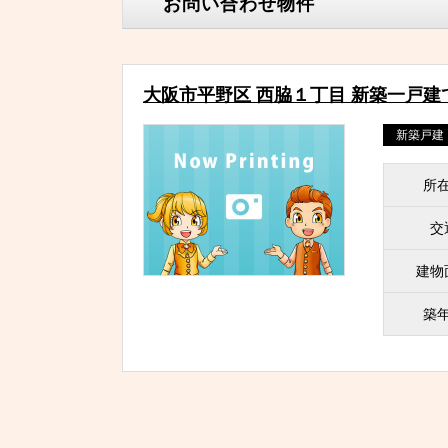
お問い合わせ物件
大阪市平野区 西脇１丁目 新築一戸建
新築戸建
所
交
建物
築