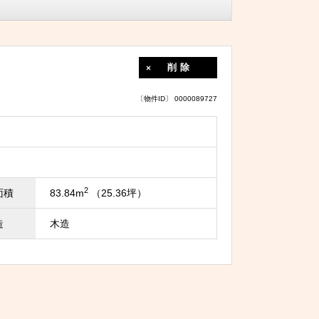
削除
〔物件ID〕 0000089727
2
面積
83.84m
（25.36坪）
造
木造