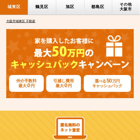
その他
城東区
鶴見区
旭区
都島区
大阪市
大阪市城東区 不動産
50
仲介手数料
引越し費用
選べる
万円
0
0
最大
円
最大
円
キャッシュバック