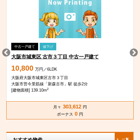
中古一戸建て
値下げ
大阪市城東区 古市３丁目 中古一戸建て
10,800
万円／6LDK
大阪府大阪市城東区古市３丁目
大阪市営今里筋線「新森古市」駅 徒歩2分
2
[建物面積] 139.10m
303,612
月々
円
0
ボーナス
円
おすすめ物件
一覧