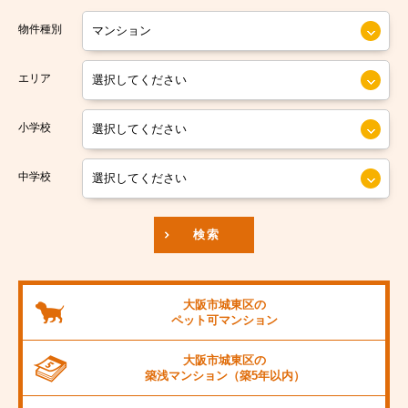
大阪市営今里筋線
大阪市住之江区
物件種別
大阪市営堺筋線
大阪市平野区
エリア
南海本線
大阪市北区
小学校
南海汐見橋線
大阪市中央区
京阪本線
中学校
JR東海道本線
検索
阪神本線
大阪市営御堂筋線
大阪市城東区の
ペット可
マンション
阪急京都線
大阪市城東区の
JR阪和線
築浅マンション
（築5年以内）