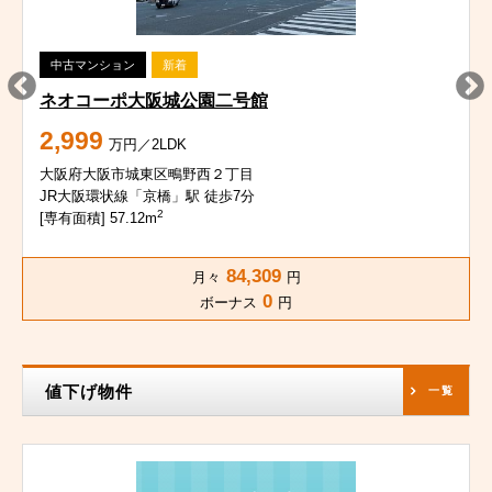
中古マンション
新着
ネオコーポ大阪城公園二号館
2,999
万円／2LDK
大阪府大阪市城東区鴫野西２丁目
JR大阪環状線「京橋」駅 徒歩7分
2
[専有面積] 57.12m
84,309
月々
円
0
ボーナス
円
値下げ物件
一覧