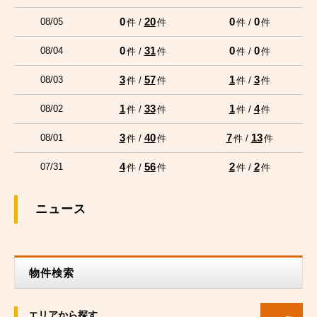
0
20
0
0
08/05
件 /
件
件 /
件
0
31
0
0
08/04
件 /
件
件 /
件
3
57
1
3
08/03
件 /
件
件 /
件
1
33
1
4
08/02
件 /
件
件 /
件
3
40
7
13
08/01
件 /
件
件 /
件
4
56
2
2
07/31
件 /
件
件 /
件
ニュース
物件検索
エリアから探す