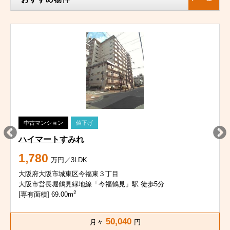
中古マンション
値下げ
ハイマートすみれ
1,780
万円／3LDK
大阪府大阪市城東区今福東３丁目
大阪市営長堀鶴見緑地線「今福鶴見」駅 徒歩5分
2
[専有面積] 69.00m
50,040
月々
円