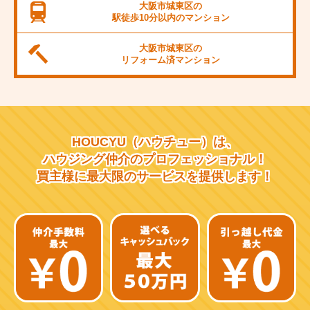
JR桜島線
大阪市城東区の
駅徒歩10分以内の
マンション
阪堺電軌上町線
大阪市城東区の
東海道新幹線
リフォーム済
マンション
大阪市営千日前線
阪急宝塚線
HOUCYU（ハウチュー）は、
阪急千里線
ハウジング仲介の
プロフェッショナル！
買主様に最大限のサービスを
提供します！
JR片町線
近鉄大阪線
近鉄南大阪線
京阪中之島線
近鉄難波線