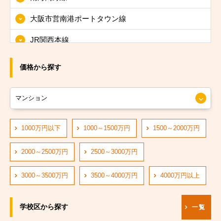
大阪市東淀川区
大阪市営南港ポートタウン線
大阪市東成区
JR関西本線
大阪市生野区
JRおおさか東線
大阪市旭区
価格から探す
JR大阪環状線
大阪市城東区
大阪市営長堀鶴見緑地線
大阪市阿倍野区
大阪市営四つ橋線
1000万円以下
1000～1500万円
1500～2000万円
大阪市住吉区
阪神なんば線
大阪市東住吉区
2000～2500万円
2500～3000万円
阪急神戸線
大阪市西成区
3000～3500万円
3500～4000万円
4000万円以上
大阪市営中央線
大阪市淀川区
学校区から探す
一覧
阪堺電軌阪堺線
大阪市鶴見区