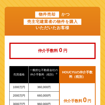
近鉄けいはんな線
物件売却
かつ
近鉄奈良線
売主宅建業者の物件を購入
近江鉄道本線
いただいたお客様
山陽新幹線
0
仲介手数料
円
一般的な不動産会社の
HOUCYUの仲介手数
※
売買価格
仲介手数料（税別）
料（税別）
1
1000万円
360,000円
2000万円
660,000円
0
仲介手数料
円
3000万円
960,000円