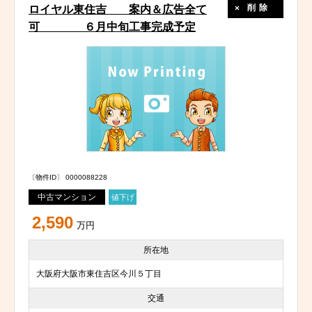
削除
ロイヤル東住吉 案内＆広告全て
可 ６月中旬工事完成予定
〔物件ID〕 0000088228
中古マンション
値下げ
2,590
万円
所在地
大阪府大阪市東住吉区今川５丁目
交通