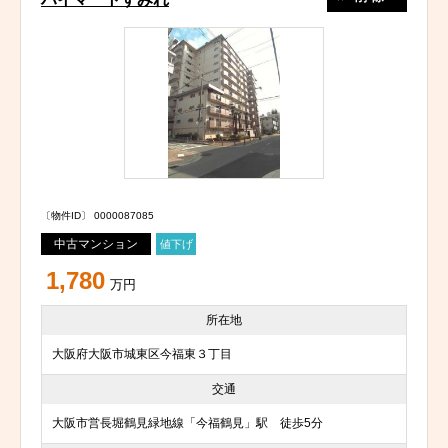
〔物件ID〕 0000087085
中古マンション
値下げ
1,780
万円
所在地
大阪府大阪市城東区今福東３丁目
交通
大阪市営長堀鶴見緑地線「今福鶴見」駅 徒歩5分