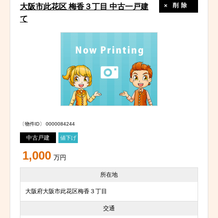
削除
大阪市此花区 梅香３丁目 中古一戸建
て
〔物件ID〕 0000084244
中古戸建
値下げ
1,000
万円
所在地
大阪府大阪市此花区梅香３丁目
交通