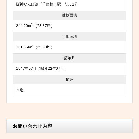
阪神なんば線「千鳥橋」駅 徒歩2分
建物面積
2
244.20m
（73.87坪）
土地面積
2
131.86m
（39.88坪）
築年月
1947年07月（昭和22年07月）
構造
木造
お問い合わせ内容