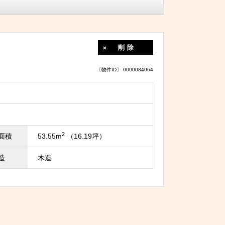
削除
〔物件ID〕 0000084064
2
面積
53.55m
（16.19坪）
造
木造