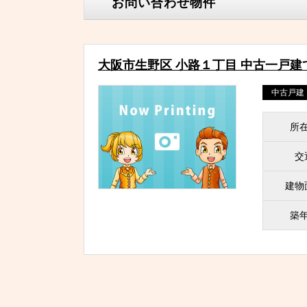
お問い合わせ物件
大阪市生野区 小路１丁目 中古一戸建
中古戸建
所
交
建物
築