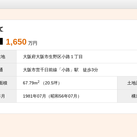
て
1,650
万円
在地
大阪府大阪市生野区小路１丁目
通
大阪市営千日前線「小路」駅 徒歩3分
2
面積
67.79m
（20.5坪）
土地
年月
1981年07月（昭和56年07月）
構