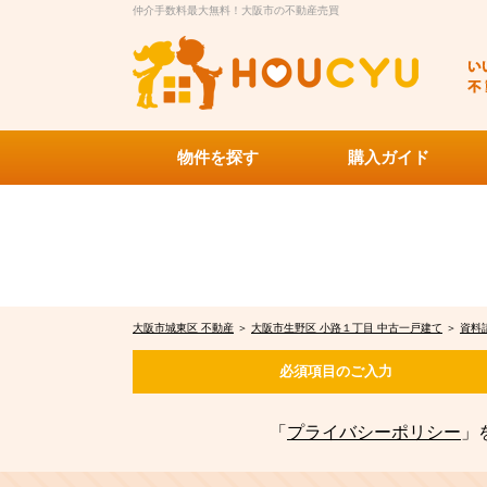
仲介手数料最大無料！大阪市の不動産売買
物件を探す
購入ガイド
大阪市城東区 不動産
＞
大阪市生野区 小路１丁目 中古一戸建て
＞
資料
必須項目の
ご入力
「
プライバシーポリシー
」