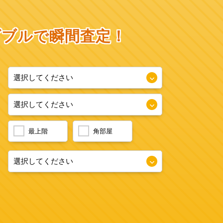
ダブルで瞬間査定！
最上階
角部屋