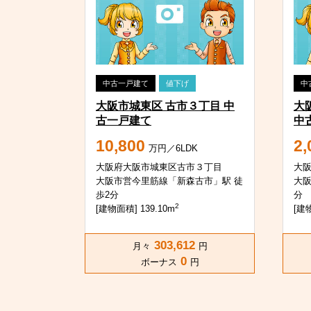
中古一戸建て
値下げ
中
大阪市城東区 古市３丁目 中
大
古一戸建て
中
10,800
2,
万円／6LDK
大阪府大阪市城東区古市３丁目
大
大阪市営今里筋線「新森古市」駅 徒
大阪
歩2分
分
2
[建物面積] 139.10m
[建物
303,612
月々
円
0
ボーナス
円