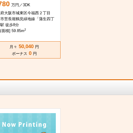
780
万円／3DK
阪府大阪市城東区今福西２丁目
阪市営長堀鶴見緑地線「蒲生四丁
駅 徒歩8分
2
面積] 59.85m
50,040
月々
円
0
ボーナス
円