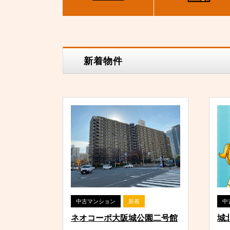
新着物件
中古マンション
新着
中
ネオコーポ大阪城公園二号館
城