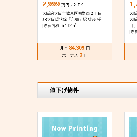
2,999
1,
万円／2LDK
大阪府大阪市城東区鴫野西２丁目
大
JR大阪環状線「京橋」駅 徒歩7分
大
2
[専有面積] 57.12m
目」
[専有
84,309
月々
円
0
ボーナス
円
値下げ物件