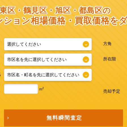
東区・鶴見区・旭区・都島区の
ンション相場価格・
買取価格を
方角
所在階
名
2
m
売却予定
無料瞬間査定