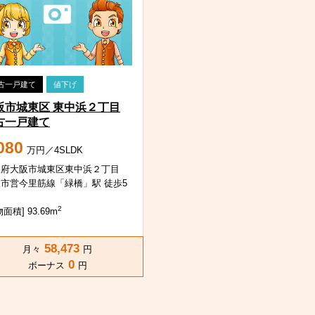
古一戸建て
値下げ
阪市城東区 東中浜２丁目
古一戸建て
080
万円／4SLDK
阪府大阪市城東区東中浜２丁目
市営今里筋線「緑橋」駅 徒歩5
2
面積] 93.69m
58,473
月々
円
0
ボーナス
円