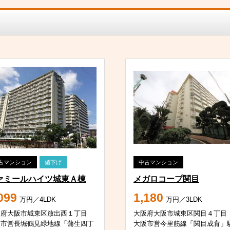
古マンション
値下げ
中古マンション
ァミールハイツ城東Ａ棟
メガロコープ関目
099
1,180
万円／4LDK
万円／3LDK
阪府大阪市城東区放出西１丁目
大阪府大阪市城東区関目４丁目
阪市営長堀鶴見緑地線「蒲生四丁
大阪市営今里筋線「関目成育」駅