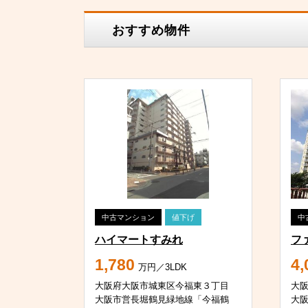
おすすめ物件
中古マンション
値下げ
中
ハイマートすみれ
フ
1,780
4,
万円／3LDK
大阪府大阪市城東区今福東３丁目
大
大阪市営長堀鶴見緑地線「今福鶴
大