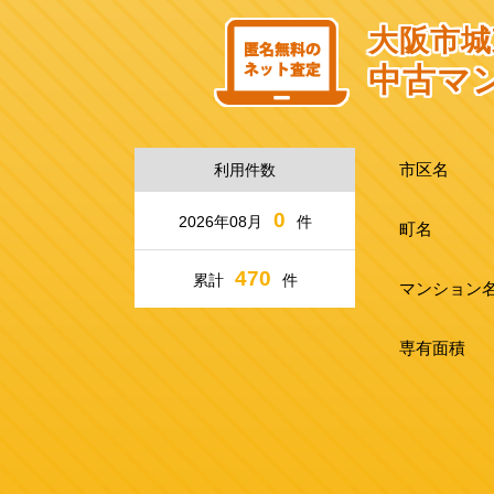
大阪市城
中古マ
市区名
利用件数
0
2026年08月
件
町名
470
累計
件
マンション
専有面積