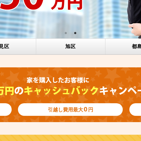
見区
旭区
都
0
引越し費用
最大
円