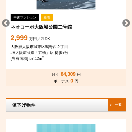
中古マンション
新着
ネオコーポ大阪城公園二号館
2,999
万円／2LDK
大阪府大阪市城東区鴫野西２丁目
JR大阪環状線「京橋」駅 徒歩7分
2
[専有面積] 57.12m
84,309
月々
円
0
ボーナス
円
値下げ物件
一覧