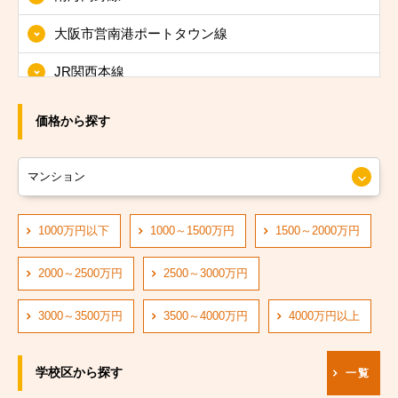
大阪市東淀川区
大阪市営南港ポートタウン線
大阪市東成区
JR関西本線
大阪市生野区
JRおおさか東線
大阪市旭区
価格から探す
JR大阪環状線
大阪市城東区
大阪市営長堀鶴見緑地線
大阪市阿倍野区
大阪市営四つ橋線
1000万円以下
1000～1500万円
1500～2000万円
大阪市住吉区
阪神なんば線
大阪市東住吉区
2000～2500万円
2500～3000万円
阪急神戸線
大阪市西成区
3000～3500万円
3500～4000万円
4000万円以上
大阪市営中央線
大阪市淀川区
学校区から探す
一覧
阪堺電軌阪堺線
大阪市鶴見区