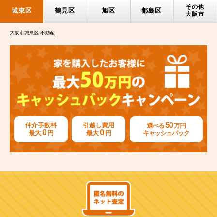
その他
城東区
鶴見区
旭区
都島区
大阪市
大阪市城東区 不動産
50
仲介手数料
引越し費用
選べる
万円
0
0
最大
円
最大
円
キャッシュバック