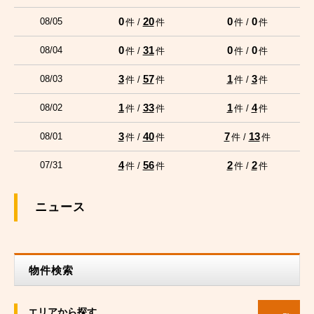
0
20
0
0
08/05
件 /
件
件 /
件
0
31
0
0
08/04
件 /
件
件 /
件
3
57
1
3
08/03
件 /
件
件 /
件
1
33
1
4
08/02
件 /
件
件 /
件
3
40
7
13
08/01
件 /
件
件 /
件
4
56
2
2
07/31
件 /
件
件 /
件
ニュース
物件検索
エリアから探す