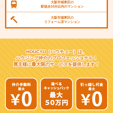
JR桜島線
大阪市城東区の
駅徒歩10分以内の
マンション
阪堺電軌上町線
大阪市城東区の
東海道新幹線
リフォーム済
マンション
大阪市営千日前線
阪急宝塚線
HOUCYU（ハウチュー）は、
阪急千里線
ハウジング仲介の
プロフェッショナル！
買主様に最大限のサービスを
提供します！
JR片町線
近鉄大阪線
近鉄南大阪線
京阪中之島線
近鉄難波線