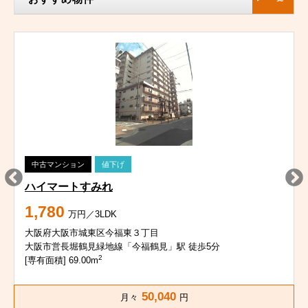
中古マンション
値下げ
ハイマートすみれ
1,780
万円／3LDK
大阪府大阪市城東区今福東３丁目
大阪市営長堀鶴見緑地線「今福鶴見」駅 徒歩5分
2
[専有面積] 69.00m
50,040
月々
円