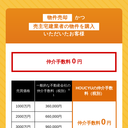
近鉄けいはんな線
物件売却
かつ
近鉄奈良線
売主宅建業者の物件を購入
近江鉄道本線
いただいたお客様
山陽新幹線
0
仲介手数料
円
一般的な不動産会社の
HOUCYUの仲介手数
※
売買価格
仲介手数料（税別）
料（税別）
1
1000万円
360,000円
2000万円
660,000円
0
仲介手数料
円
3000万円
960,000円