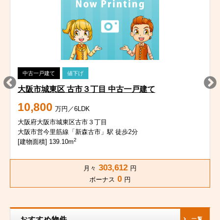
中古一戸建て
値下げ
大阪市城東区 古市３丁目 中古一戸建て
10,800
万円／6LDK
大阪府大阪市城東区古市３丁目
大阪市営今里筋線「新森古市」駅 徒歩2分
2
[建物面積] 139.10m
303,612
月々
円
0
ボーナス
円
おすすめ物件
一覧