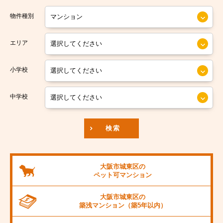
大阪市営今里筋線
大阪市住之江区
物件種別
大阪市営堺筋線
大阪市平野区
エリア
南海本線
大阪市北区
小学校
南海汐見橋線
大阪市中央区
京阪本線
中学校
JR東海道本線
検索
阪神本線
大阪市営御堂筋線
大阪市城東区の
ペット可
マンション
阪急京都線
大阪市城東区の
JR阪和線
築浅マンション
（築5年以内）