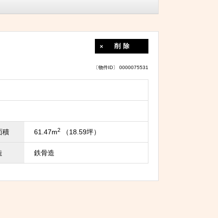
削除
〔物件ID〕 0000075531
2
面積
61.47m
（18.59坪）
造
鉄骨造