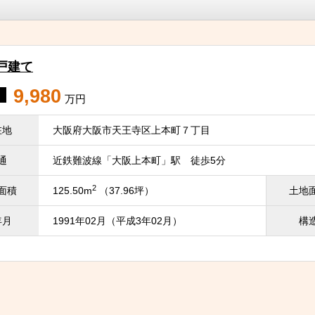
戸建て
9,980
万円
在地
大阪府大阪市天王寺区上本町７丁目
通
近鉄難波線「大阪上本町」駅 徒歩5分
2
面積
125.50m
（37.96坪）
土地
年月
1991年02月（平成3年02月）
構