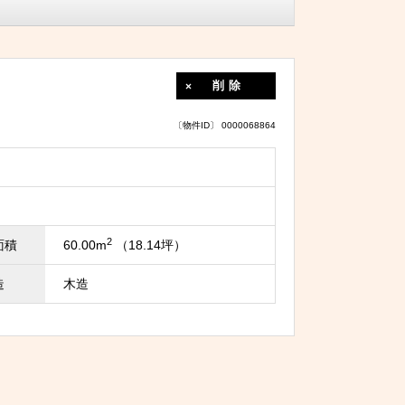
削除
〔物件ID〕 0000068864
2
面積
60.00m
（18.14坪）
造
木造