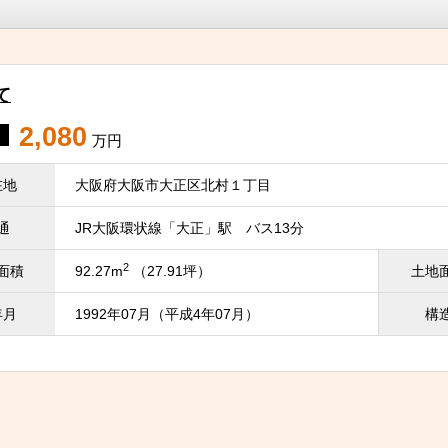
て
2,080
万円
在地
大阪府大阪市大正区北村１丁目
通
JR大阪環状線「大正」駅 バス13分
2
面積
92.27m
（27.91坪）
土地
年月
1992年07月（平成4年07月）
構