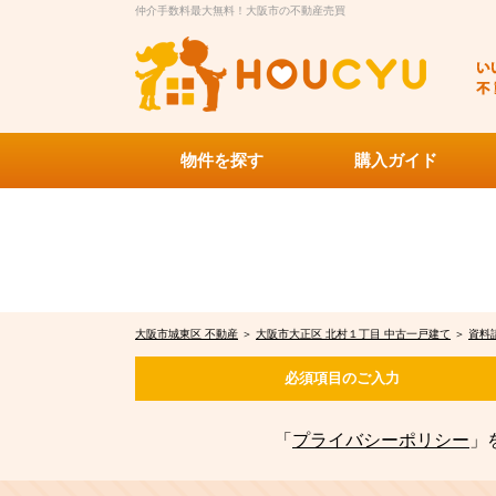
仲介手数料最大無料！大阪市の不動産売買
物件を探す
購入ガイド
大阪市城東区 不動産
＞
大阪市大正区 北村１丁目 中古一戸建て
＞
資料
必須項目の
ご入力
「
プライバシーポリシー
」