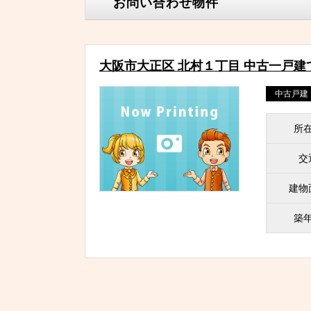
お問い合わせ物件
大阪市大正区 北村１丁目 中古一戸建
中古戸建
所
交
建物
築