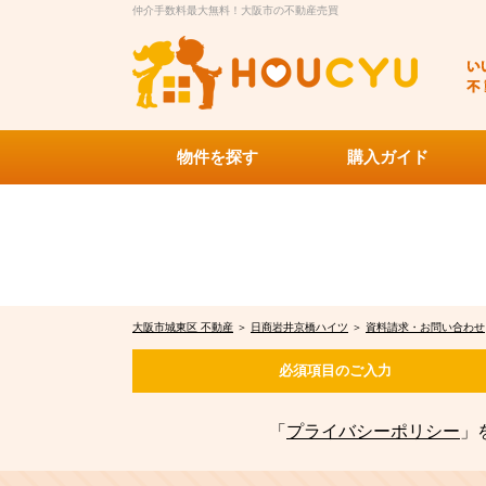
仲介手数料最大無料！大阪市の不動産売買
物件を探す
購入ガイド
大阪市城東区 不動産
＞
日商岩井京橋ハイツ
＞
資料請求・お問い合わせ
必須項目の
ご入力
「
プライバシーポリシー
」