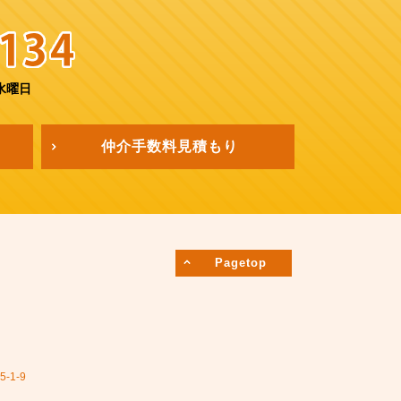
水曜日
仲介手数料
見積もり
Pagetop
1-9