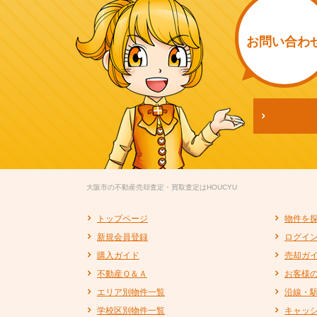
お問い
合わ
大阪市の不動産売却査定・買取査定はHOUCYU
トップページ
物件を
新規会員登録
ログイ
購入ガイド
売却ガ
不動産Ｑ＆Ａ
お客様
エリア別物件一覧
沿線・
学校区別物件一覧
キャッ