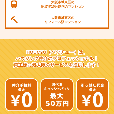
JR桜島線
大阪市城東区の
駅徒歩10分以内の
マンション
阪堺電軌上町線
大阪市城東区の
東海道新幹線
リフォーム済
マンション
大阪市営千日前線
阪急宝塚線
HOUCYU（ハウチュー）は、
阪急千里線
ハウジング仲介の
プロフェッショナル！
買主様に最大限のサービスを
提供します！
JR片町線
近鉄大阪線
近鉄南大阪線
京阪中之島線
近鉄難波線