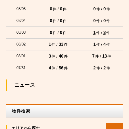
0
0
0
0
08/05
件 /
件
件 /
件
0
0
0
0
08/04
件 /
件
件 /
件
0
0
1
3
08/03
件 /
件
件 /
件
1
33
1
4
08/02
件 /
件
件 /
件
3
40
7
13
08/01
件 /
件
件 /
件
4
56
2
2
07/31
件 /
件
件 /
件
ニュース
物件検索
エリアから探す