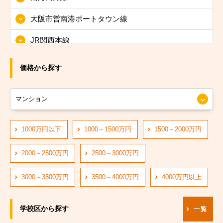
大阪市東淀川区
大阪市営南港ポートタウン線
大阪市東成区
JR関西本線
大阪市生野区
JRおおさか東線
大阪市旭区
価格から探す
JR大阪環状線
大阪市城東区
大阪市営長堀鶴見緑地線
大阪市阿倍野区
大阪市営四つ橋線
1000万円以下
1000～1500万円
1500～2000万円
大阪市住吉区
阪神なんば線
大阪市東住吉区
2000～2500万円
2500～3000万円
阪急神戸線
大阪市西成区
3000～3500万円
3500～4000万円
4000万円以上
大阪市営中央線
大阪市淀川区
学校区から探す
一覧
阪堺電軌阪堺線
大阪市鶴見区