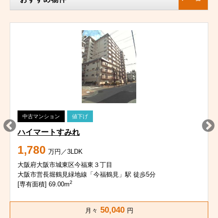
中古マンション
値下げ
ハイマートすみれ
1,780
万円／3LDK
大阪府大阪市城東区今福東３丁目
大阪市営長堀鶴見緑地線「今福鶴見」駅 徒歩5分
2
[専有面積] 69.00m
50,040
月々
円