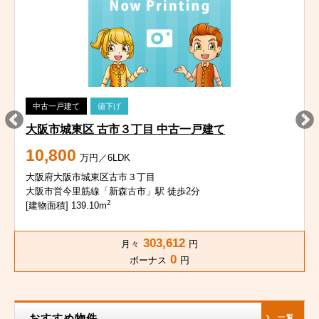
中古一戸建て
値下げ
大阪市城東区 古市３丁目 中古一戸建て
10,800
万円／6LDK
大阪府大阪市城東区古市３丁目
大阪市営今里筋線「新森古市」駅 徒歩2分
2
[建物面積] 139.10m
303,612
月々
円
0
ボーナス
円
おすすめ物件
一覧