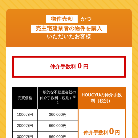
近鉄けいはんな線
物件売却
かつ
近鉄奈良線
売主宅建業者の物件を購入
近江鉄道本線
いただいたお客様
山陽新幹線
0
仲介手数料
円
一般的な不動産会社の
HOUCYUの仲介手数
※
売買価格
仲介手数料（税別）
料（税別）
1
1000万円
360,000円
2000万円
660,000円
0
仲介手数料
円
3000万円
960,000円