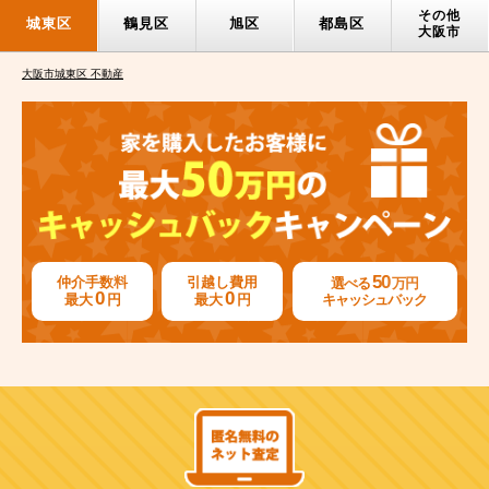
その他
城東区
鶴見区
旭区
都島区
大阪市
大阪市城東区 不動産
50
仲介手数料
引越し費用
選べる
万円
0
0
最大
円
最大
円
キャッシュバック