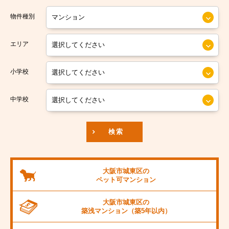
大阪市営今里筋線
大阪市住之江区
物件種別
大阪市営堺筋線
大阪市平野区
エリア
南海本線
大阪市北区
小学校
南海汐見橋線
大阪市中央区
京阪本線
中学校
JR東海道本線
検索
阪神本線
大阪市営御堂筋線
大阪市城東区の
ペット可
マンション
阪急京都線
大阪市城東区の
JR阪和線
築浅マンション
（築5年以内）