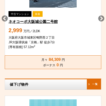
中古マンション
新着
ネオコーポ大阪城公園二号館
2,999
万円／2LDK
大阪府大阪市城東区鴫野西２丁目
JR大阪環状線「京橋」駅 徒歩7分
2
[専有面積] 57.12m
84,309
月々
円
0
ボーナス
円
値下げ物件
一覧